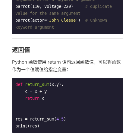
parrot(110, voltage=220)     
# duplicate 
value for the same argument
parrot(actor=
'John Cleese'
)  
# unknown 
keyword argument
返回值
Python 函数使用 return 语句返回函数值，可以将函数
作为一个值赋值给指定变量：
def
return_sum
(x,y)
:
    c = x + y

return
 c

res = return_sum(
4
,
5
)
