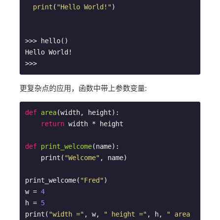
print
(
"Hello World!"
)

>>> hello()

Hello World!

更复杂点的应用，函数中带上参数变量:
def
area
(width, height)
:
return
 width * height

def
print_welcome
(name)
:
    print(
"Welcome"
, name)

print_welcome(
"Fred"
)

w = 
4
h = 
5
print(
"width ="
, w, 
" height ="
, h, 
" area 