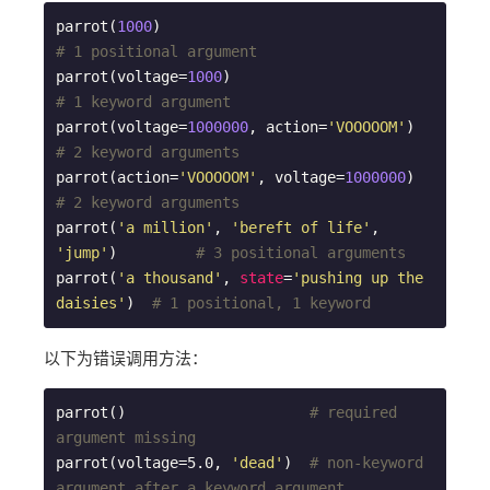
parrot(
1000
)                                     
# 1 positional argument
parrot(voltage=
1000
)                             
# 1 keyword argument
parrot(voltage=
1000000
, action=
'VOOOOOM'
)        
# 2 keyword arguments
parrot(action=
'VOOOOOM'
, voltage=
1000000
)        
# 2 keyword arguments
parrot(
'a million'
, 
'bereft of life'
, 
'jump'
)         
# 3 positional arguments
parrot(
'a thousand'
, 
state
=
'pushing up the 
daisies'
)  
# 1 positional, 1 keyword
以下为错误调用方法：
parrot()                     
# required 
argument missing
parrot(voltage=5.0, 
'dead'
)  
# non-keyword 
argument after a keyword argument