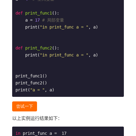
def
print_func1
()
:
    a = 
17
# 局部变量
    print(
"in print_func a = "
, a)

def
print_func2
()
:
    print(
"in print_func a = "
, a)

print_func1()

print_func2()

print(
"a = "
尝试一下
以上实例运行结果如下：
in