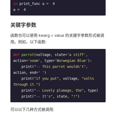
in
 print_func a =  4

关键字参数
函数也可以使用 kwarg = value 的关键字参数形式被调
用。例如，以下函数:
def
parrot
(voltage, state=
'a stiff'
, 
action=
'voom'
, type=
'Norwegian Blue'
)
:
    print(
"-- This parrot wouldn't"
, 
action, end=
' '
)

    print(
"if you put"
, voltage, 
"volts 
through it."
)

    print(
"-- Lovely plumage, the"
, type)

    print(
"-- It's"
, state, 
"!"
可以以下几种方式被调用: