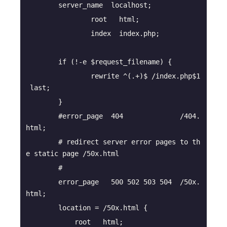
		rewrite ^(.+)$ /index.php$1
        #error_page  404              /404.
        # redirect server error pages to th
        error_page   500 502 503 504  /50x.