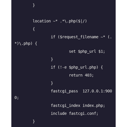
		if ($request_filename ~* (.
		fastcgi_pass  127.0.0.1:900