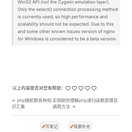
Win32 API (not the Cygwin emulation layer).
Only the select() connection processing method
is currently used, so high performance and
scalability should not be expected. Due to this
and some other known issues version of nginx
for Windows is considered to be a beta version.
以上内容是否对您有帮助：
←
php随机数各种知
实例助你理解php递归函数原理及
识汇集
调用方法
→
写笔记
我要补充