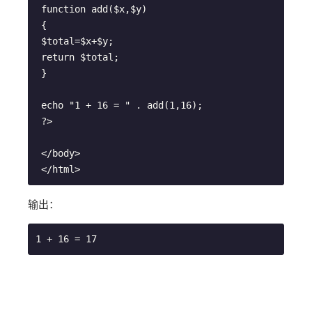
 function add($x,$y)
 {
 $total=$x+$y;
 return $total;
 }
 echo "1 + 16 = " . add(1,16);
 ?>
 </body>
 </html>
输出：
1 + 16 = 17 