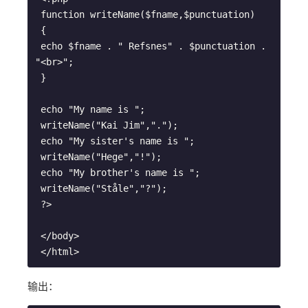
 function writeName($fname,$punctuation)
 {
 echo $fname . " Refsnes" . $punctuation . 
"<br>";
 }
 echo "My name is ";
 writeName("Kai Jim",".");
 echo "My sister's name is ";
 writeName("Hege","!");
 echo "My brother's name is ";
 writeName("Ståle","?");
 ?>
 </body>
 </html>
输出：