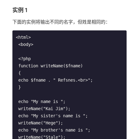
实例 1
下面的实例将输出不同的名字，但姓是相同的：
<html>
 <body>
 <?php
 function writeName($fname)
 {
 echo $fname . " Refsnes.<br>";
 }
 echo "My name is ";
 writeName("Kai Jim");
 echo "My sister's name is ";
 writeName("Hege");
 echo "My brother's name is ";
 writeName("Stale");