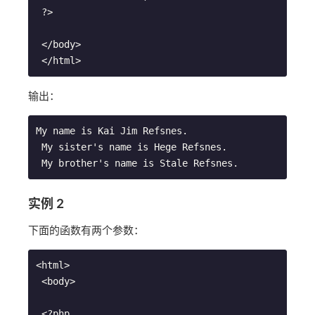
 ?>
 </body>
 </html>
输出：
My name is Kai Jim Refsnes.
 My sister's name is Hege Refsnes.
 My brother's name is Stale Refsnes.
实例 2
下面的函数有两个参数：
<html>
 <body>
 <?php