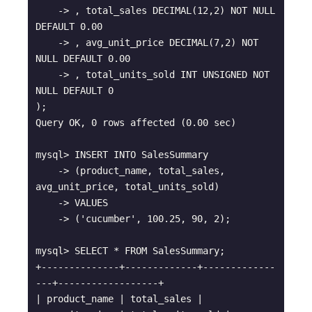
    -> , total_sales DECIMAL(12,2) NOT NULL 
DEFAULT 0.00

    -> , avg_unit_price DECIMAL(7,2) NOT 
NULL DEFAULT 0.00

    -> , total_units_sold INT UNSIGNED NOT 
NULL DEFAULT 0

);

Query OK, 0 rows affected (0.00 sec)

mysql> INSERT INTO SalesSummary

    -> (product_name, total_sales, 
avg_unit_price, total_units_sold)

    -> VALUES

    -> ('cucumber', 100.25, 90, 2);

mysql> SELECT * FROM SalesSummary;

+--------------+-------------+-------------
---+------------------+

| product_name | total_sales | 