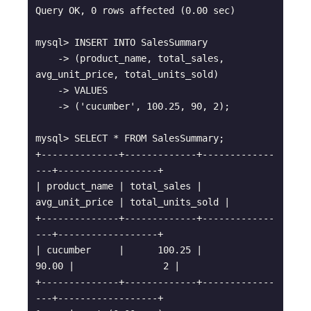
Query OK, 0 rows affected (0.00 sec)

mysql> INSERT INTO SalesSummary

    -> (product_name, total_sales, 
avg_unit_price, total_units_sold)

    -> VALUES

    -> ('cucumber', 100.25, 90, 2);

mysql> SELECT * FROM SalesSummary;

+--------------+-------------+-------------
---+------------------+

| product_name | total_sales | 
avg_unit_price | total_units_sold |

+--------------+-------------+-------------
---+------------------+

| cucumber     |      100.25 |          
90.00 |                2 |

+--------------+-------------+-------------
---+------------------+
