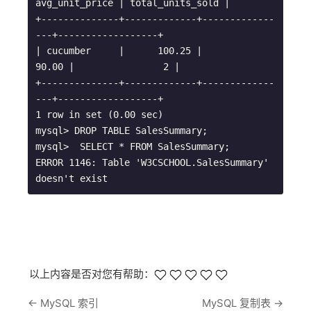
avg_unit_price | total_units_sold |

+--------------+-------------+-------------
---+------------------+

| cucumber     |      100.25 |          
90.00 |                2 |

+--------------+-------------+-------------
---+------------------+

1 row in set (0.00 sec)

mysql> DROP TABLE SalesSummary;

mysql>  SELECT * FROM SalesSummary;

ERROR 1146: Table 'W3CSCHOOL.SalesSummary' 
以上内容是否对您有帮助：
←
MySQL 索引
MySQL 复制表
→