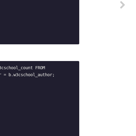
3cschool_count FROM 
r 
=
 b
.
w3cschool
_author
;