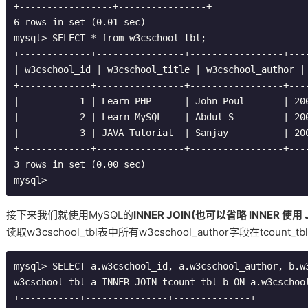
+-----------------+----------------+
6
 rows 
in
set
(
0.01
 sec
)
mysql
>
 SELECT 
*
from
 w3cschool_tbl
;
+-------------+----------------+-----------------+---
|
 w3cschool_id 
|
 w3cschool_title 
|
 w3cschool_author 
|
+-------------+----------------+-----------------+---
|
1
|
Learn
 PHP      
|
John
Poul
|
20
|
2
|
Learn
MySQL
|
Abdul
 S         
|
20
|
3
|
 JAVA 
Tutorial
|
Sanjay
|
20
+-------------+----------------+-----------------+---
3
 rows 
in
set
(
0.00
 sec
)
mysql
>
接下来我们就使用MySQL的
INNER JOIN(也可以省略 INNER 使
读取w3cschool_tbl表中所有w3cschool_author字段在tcount_
mysql
>
 SELECT a
.
w3cschool_id
,
 a
.
w3cschool
_author
,
 b
.
w
w3cschool_tbl a INNER JOIN tcount_tbl b ON a
.
w3cschoo
+-----------+---------------+--------------+