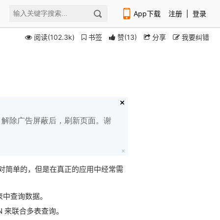
App下载
注册
|
登录
阅读(102.3k)
书签
赞
(
13
)
分享
我要纠错
扫码下载编程狮APP
白名单，解除广告屏蔽后，刷新页面。谢
对简单的，但是在真正的应用中经常需
个表中查询数据。
JOIN 来联合多表查询。