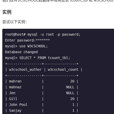
我们在W3CSCHOOL数据库中有两张表 tcount_tbl 和 w3csch
实例
尝试以下实例：
root@host
# mysql -u root -p password;
Enter
 password
:*******
mysql
>
use
 W3CSCHOOL
;
Database
 changed

mysql
>
 SELECT 
*
 FROM tcount_tbl
;
+-----------------+----------------+
|
 w3cschool_author 
|
 w3cschool_count 
|
+-----------------+----------------+
|
 mahran          
|
20
|
|
 mahnaz          
|
           NULL 
|
|
Jen
|
           NULL 
|
|
Gill
|
20
|
|
John
Poul
|
1
|
|
Sanjay
|
1
|