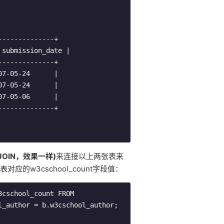
--------------+
 submission_date 
|
--------------+
07
-
05
-
24
|
07
-
05
-
24
|
07
-
05
-
06
|
--------------+
用 JOIN，效果一样)
来连接以上两张表来
tbl表对应的w3cschool_count字段值：
3cschool
_count FROM 
l
_author 
=
 b
.
w3cschool
_author
;