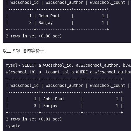
|
 w3cschool_id 
|
 w3cschool_author 
|
 w3cschool_count 
|
+-----------+---------------+--------------+
|
1
|
John
Poul
|
1
|
|
3
|
Sanjay
|
1
|
+-----------+---------------+--------------+
2
 rows 
in
set
(
0.00
 sec
)
以上 SQL 语句等价于：
mysql
>
 SELECT a
.
w3cschool_id
,
 a
.
w3cschool
_author
,
 b
.
w
w3cschool_tbl a
,
 tcount_tbl b WHERE a
.
w3cschool
_autho
+-------------+-----------------+----------------+
|
 w3cschool_id 
|
 w3cschool_author 
|
 w3cschool_count 
|
+-------------+-----------------+----------------+
|
1
|
John
Poul
|
1
|
|
3
|
Sanjay
|
1
|
+-------------+-----------------+----------------+
2
 rows 
in
set
(
0.01
 sec
)
mysql
>