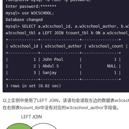
Enter
 password
:*******
mysql
>
use
 W3CSCHOOL
;
Database
 changed

mysql
>
 SELECT a
.
w3cschool
_id
,
 a
.
w3cschool
_author
,
 b
.
w
w3cschool_tbl a LEFT JOIN tcount_tbl b ON a
.
w3cschool
+-------------+-----------------+----------------+
|
 w3cschool_id 
|
 w3cschool_author 
|
 w3cschool_count 
|
+-------------+-----------------+----------------+
|
1
|
John
Poul
|
1
|
|
2
|
Abdul
 S         
|
           NULL 
|
|
3
|
Sanjay
|
1
|
+-------------+-----------------+----------------+
3
 rows 
in
set
(
0.02
 sec
)
以上实例中使用了LEFT JOIN，该语句会读取左边的数据表w3csc
在右侧表tcount_tbl中没有对应的w3cschool_author字段值。