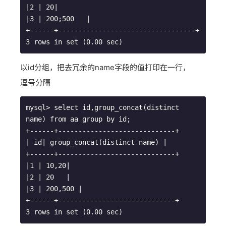
|2 | 20|

|3 | 200;500   |

+------+----------------------------------+

3 rows in set (0.00 sec)
以id分组，把去冗余的name字段的值打印在一行，
逗号分隔
mysql> select id,group_concat(distinct 
name) from aa group by id;

+------+-----------------------------+

| id| group_concat(distinct name) |

+------+-----------------------------+

|1 | 10,20|

|2 | 20   |

|3 | 200,500 |

+------+-----------------------------+

3 rows in set (0.00 sec)