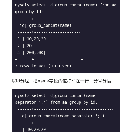
mysql> select id,group_concat(name) from aa 
group by id;

+------+--------------------+

| id| group_concat(name) |

+------+--------------------+

|1 | 10,20,20|

|2 | 20 |

|3 | 200,500|

+------+--------------------+

3 rows in set (0.00 sec)
以id分组，把name字段的值打印在一行，分号分隔
mysql> select id,group_concat(name 
separator ';') from aa group by id;

+------+----------------------------------+

| id| group_concat(name separator ';') |

+------+----------------------------------+

|1 | 10;20;20 |
