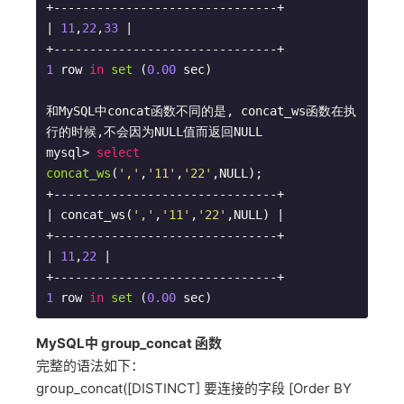
+-------------------------------+

| 
11
,
22
,
33
 |

1
row 
in
set
 (
0.00
 sec
)

和MySQL中concat函数不同的是, concat_ws函数在执
行的时候,不会因为NULL值而返回NULL 

mysql> 
select
concat_ws
(
','
,
'11'
,
'22'
,NULL
)
;

+-------------------------------+

| concat_ws(
','
,
'11'
,
'22'
,NULL) |

+-------------------------------+

| 
11
,
22
 |

1
row 
in
set
 (
0.00
 sec
MySQL中 group_concat 函数
完整的语法如下：
group_concat([DISTINCT] 要连接的字段 [Order BY