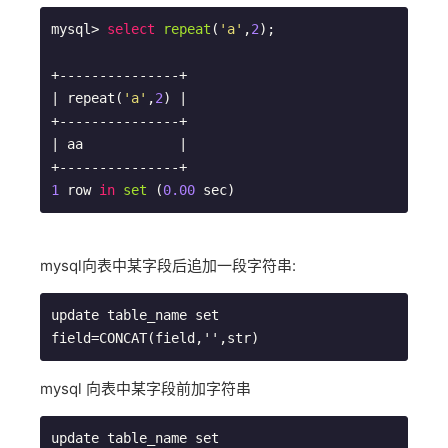
mysql> 
select
repeat
(
'a'
,
2
)
;

+---------------+

| repeat(
'a'
,
2
) |

+---------------+

| aa            |

1
row 
in
set
 (
0.00
 sec
mysql向表中某字段后追加一段字符串:
update table_name set 
field=CONCAT(field,'',str)
mysql 向表中某字段前加字符串
update table_name set 