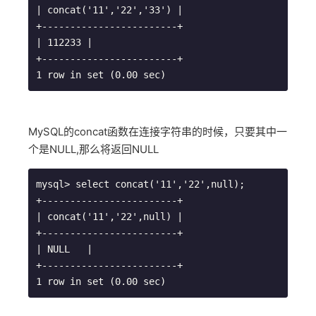
| concat('11','22','33') |

+------------------------+

| 112233 |

+------------------------+

1 row in set (0.00 sec)
MySQL的concat函数在连接字符串的时候，只要其中一
个是NULL,那么将返回NULL
mysql> select concat('11','22',null);

+------------------------+

| concat('11','22',null) |

+------------------------+

| NULL   |

+------------------------+
