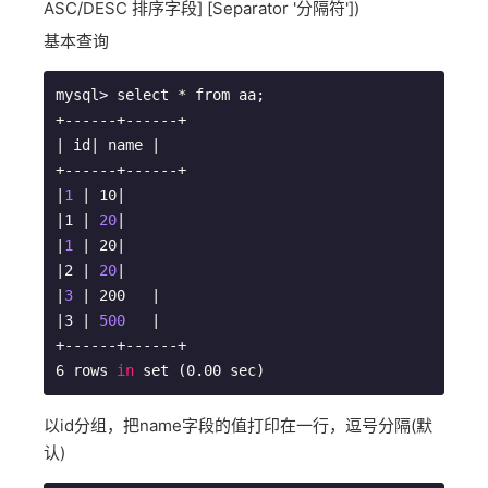
ASC/DESC 排序字段] [Separator '分隔符'])
基本查询
mysql> select * from aa;

| id|
 name 
|

+------+------+

|
1
| 10|
|1 |
20
|

|
1
| 20|
|2 |
20
|

|
3
| 200   |
|3 |
500
|

+------+------+

6 rows 
in
以id分组，把name字段的值打印在一行，逗号分隔(默
认)