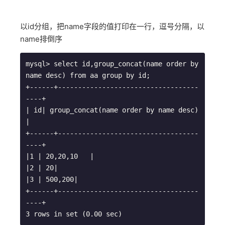
以id分组，把name字段的值打印在一行，逗号分隔，以
name排倒序
mysql> select id,group_concat(name order by 
name desc) from aa group by id;

+------+-----------------------------------
----+

| id| group_concat(name order by name desc) 
|

+------+-----------------------------------
----+

|1 | 20,20,10   |

|2 | 20|

|3 | 500,200|

+------+-----------------------------------
----+

3 rows in set (0.00 sec)