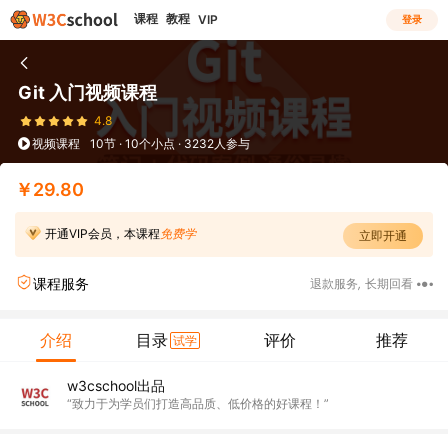
课程
教程
VIP
登录
Git 入门视频课程
4.8
视频课程
10节 · 10个小点 · 3232人参与
￥29.80
开通VIP会员，本课程
免费学
立即开通
课程服务
退款服务
,
长期回看
介绍
目录
评价
推荐
试学
w3cschool出品
“致力于为学员们打造高品质、低价格的好课程！”