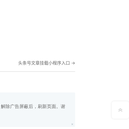
在线笔记
头条号文章挂载小程序入口
→
App下载
公众号
意见反馈
白名单，解除广告屏蔽后，刷新页面。谢