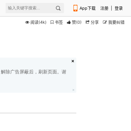
App下载
注册
|
登录
阅读(4k)
书签
赞
(
0
)
分享
我要纠错
扫码下载编程狮APP
白名单，解除广告屏蔽后，刷新页面。谢