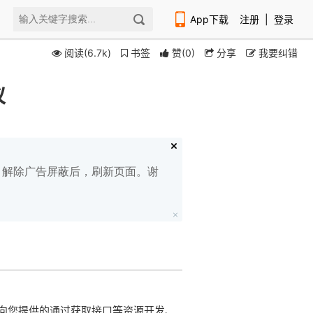
App下载
注册
|
登录
阅读(6.7k)
书签
赞
(
0
)
分享
我要纠错
议
扫码下载编程狮APP
白名单，解除广告屏蔽后，刷新页面。谢
向您提供的通过获取接口等资源开发、