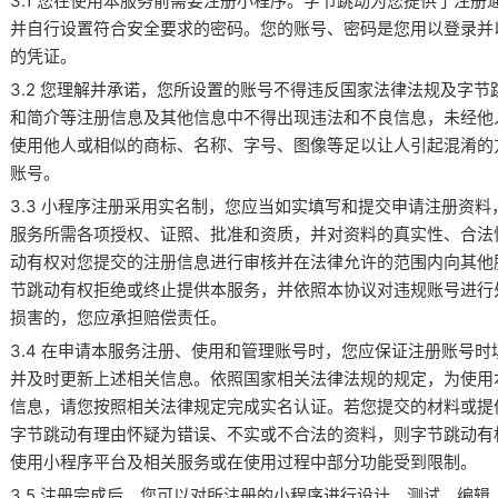
3.1 您在使用本服务前需要注册小程序。字节跳动为您提供了注
并自行设置符合安全要求的密码。您的账号、密码是您用以登录并
的凭证。
3.2 您理解并承诺，您所设置的账号不得违反国家法律法规及字
和简介等注册信息及其他信息中不得出现违法和不良信息，未经他
使用他人或相似的商标、名称、字号、图像等足以让人引起混淆的
账号。
3.3 小程序注册采用实名制，您应当如实填写和提交申请注册资
服务所需各项授权、证照、批准和资质，并对资料的真实性、合法
动有权对您提交的注册信息进行审核并在法律允许的范围内向其他
节跳动有权拒绝或终止提供本服务，并依照本协议对违规账号进行
损害的，您应承担赔偿责任。
3.4 在申请本服务注册、使用和管理账号时，您应保证注册账号
并及时更新上述相关信息。依照国家相关法律法规的规定，为使用
信息，请您按照相关法律规定完成实名认证。若您提交的材料或提
字节跳动有理由怀疑为错误、不实或不合法的资料，则字节跳动有
使用小程序平台及相关服务或在使用过程中部分功能受到限制。
3.5 注册完成后，您可以对所注册的小程序进行设计、测试、编