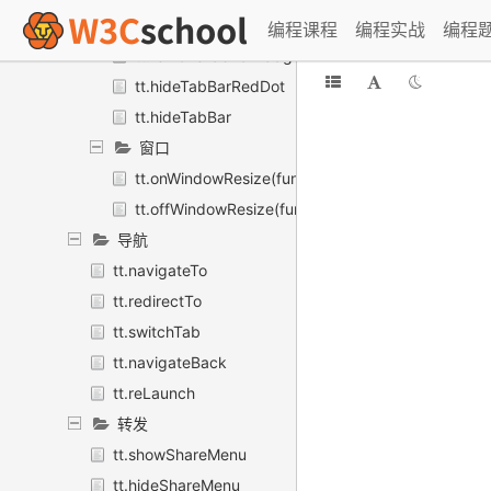
tt.setTabBarBadge
编程课程
编程实战
编程
tt.removeTabBarBadge
tt.hideTabBarRedDot
tt.hideTabBar
窗口
tt.onWindowResize(function callback)
tt.offWindowResize(function callback)
导航
tt.navigateTo
tt.redirectTo
tt.switchTab
tt.navigateBack
tt.reLaunch
转发
tt.showShareMenu
tt.hideShareMenu