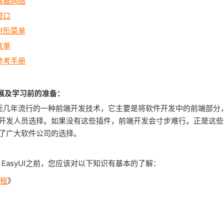
UI数据网络
I窗口
UI树形菜单
I表单
UI参考手册
I的发展及学习前的准备：
yUI是最近几年流行的一种前端开发技术，它主要是将软件开发中的前端部
开发人员选择。如果没有这些插件，前端开发会寸步难行。正是这些
了广大软件公司的选择。
y EasyUI之前，您应该对以下知识有基本的了解：
教程
》