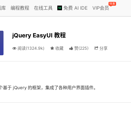
特惠
题库
编程教程
在线工具
免费 AI IDE
VIP会员
jQuery EasyUI 教程
阅读(1324.9k)
收藏
赞
(
225
)
分享
I 是一个基于 jQuery 的框架，集成了各种用户界面插件。
：