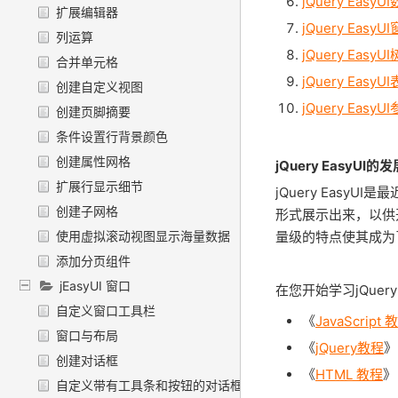
jQuery Easy
扩展编辑器
jQuery EasyU
列运算
jQuery Easy
合并单元格
jQuery EasyU
创建自定义视图
jQuery Easy
创建页脚摘要
条件设置行背景颜色
创建属性网格
jQuery EasyU
扩展行显示细节
jQuery Eas
创建子网格
形式展示出来，以供
量级的特点使其成为
使用虚拟滚动视图显示海量数据
添加分页组件
jEasyUI 窗口
在您开始学习jQuer
自定义窗口工具栏
《
JavaScript 
窗口与布局
《
jQuery教程
》
创建对话框
《
HTML 教程
》
自定义带有工具条和按钮的对话框