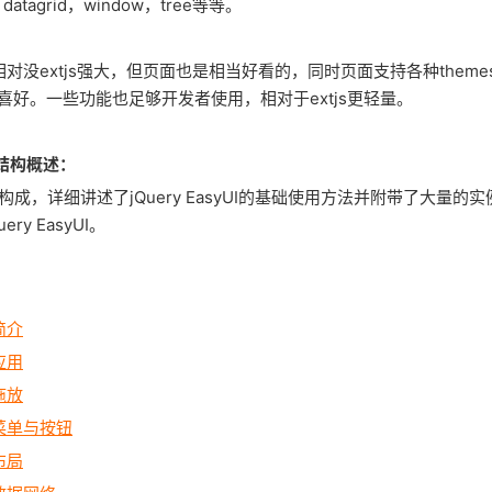
x，datagrid，window，tree等等。
UI功能相对没extjs强大，但页面也是相当好看的，同时页面支持各种them
喜好。一些功能也足够开发者使用，相对于extjs更轻量。
教程结构概述：
构成，详细讲述了jQuery EasyUI的基础使用方法并附带了大量的
ry EasyUI。
I简介
I应用
I拖放
UI菜单与按钮
I布局