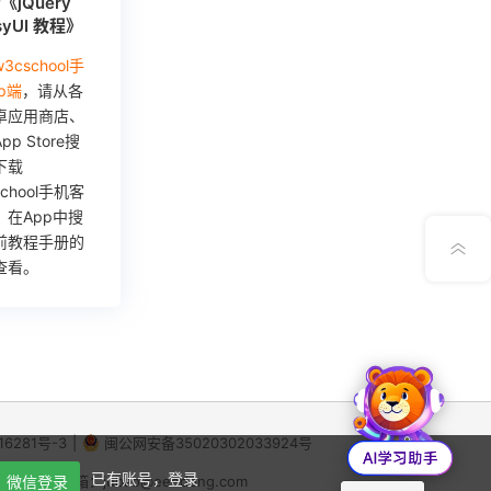
《jQuery
在线笔记
syUI 教程》
3cschool手
App下载
p端
，请从各
卓应用商店、
公众号
pp Store搜
下载
school手机客
意见反馈
，在App中搜
前教程手册的
查看。
16281号-3
|
闽公网安备35020302033924号
X
已有账号，登录
微信登录
64
|
举报邮箱：jubao@eeedong.com