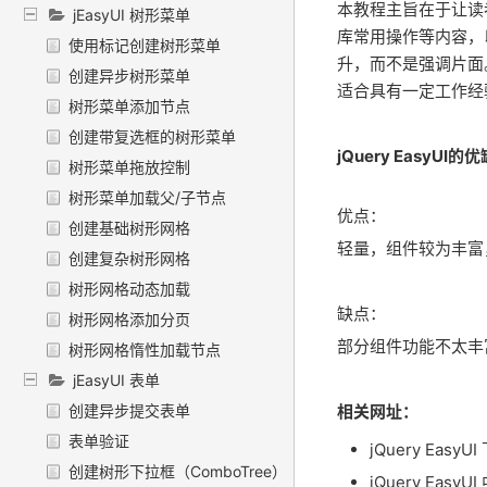
本教程主旨在于让读者
jEasyUI 树形菜单
库常用操作等内容，
使用标记创建树形菜单
升，而不是强调片面
创建异步树形菜单
适合具有一定工作经
树形菜单添加节点
创建带复选框的树形菜单
jQuery EasyUI的
树形菜单拖放控制
树形菜单加载父/子节点
优点：
创建基础树形网格
轻量，组件较为丰富
创建复杂树形网格
树形网格动态加载
缺点：
树形网格添加分页
部分组件功能不太丰
树形网格惰性加载节点
jEasyUI 表单
相关网址：
创建异步提交表单
表单验证
jQuery EasyU
创建树形下拉框（ComboTree）
jQuery Easy