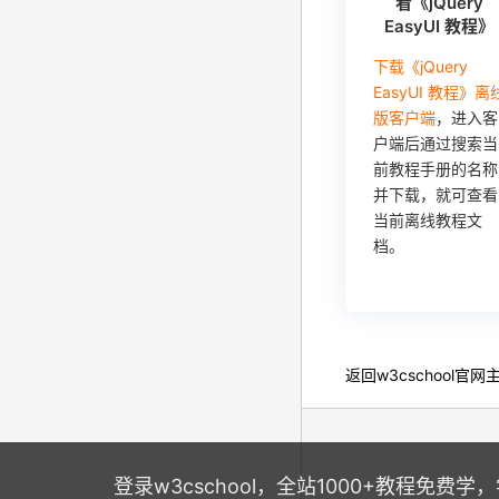
看《jQuery
EasyUI 教程》
下载《jQuery
EasyUI 教程》离
版客户端
，进入客
户端后通过搜索当
前教程手册的名称
并下载，就可查看
当前离线教程文
档。
返回
w3cschool
官网
登录w3cschool，全站1000+教程免费