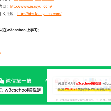
I 官网：
http://www.jeasyui.com/
UI 中文社区：
http://bbs.jeasyuicn.com/
在w3cschool上学习：
程》