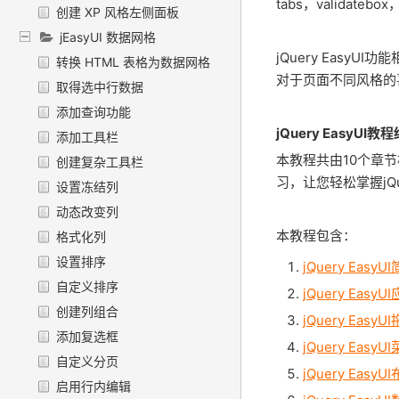
tabs，validatebo
创建 XP 风格左侧面板
jEasyUI 数据网格
jQuery Easy
转换 HTML 表格为数据网格
对于页面不同风格的
取得选中行数据
添加查询功能
jQuery EasyUI
添加工具栏
本教程共由10个章节
创建复杂工具栏
习，让您轻松掌握jQue
设置冻结列
动态改变列
本教程包含：
格式化列
设置排序
jQuery EasyU
自定义排序
jQuery EasyU
创建列组合
jQuery EasyU
添加复选框
jQuery Easy
自定义分页
jQuery EasyU
启用行内编辑