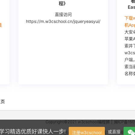
看
程》
Ea
直接访问
下载w
https://m.w3cschool.cn/jqueryeasyui/
线
机Ap
大安
苹果A
索并
w3c
户端
索当
名称
主页
Copyright©2021
w3cschool
编程狮
|
闽ICP备150
学，学习精选优质好课快人一步!
或直接
注册w3cschool
违法和不良信息举报电话：173-0602-23