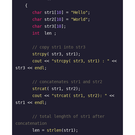
{

char
 str1[
10
] = 
"Hello"
;

char
 str2[
10
] = 
"World"
;

char
 str3[
10
];

int
  len ;

// copy str1 into str3
strcpy
( str3, str1);

cout
 << 
"strcpy( str3, str1) : "
 << 
str3 << 
endl
;

// concatenates str1 and str2
strcat
( str1, str2);

cout
 << 
"strcat( str1, str2): "
 << 
str1 << 
endl
;

// total lenghth of str1 after 
concatenation
       len = 
strlen
(str1);
