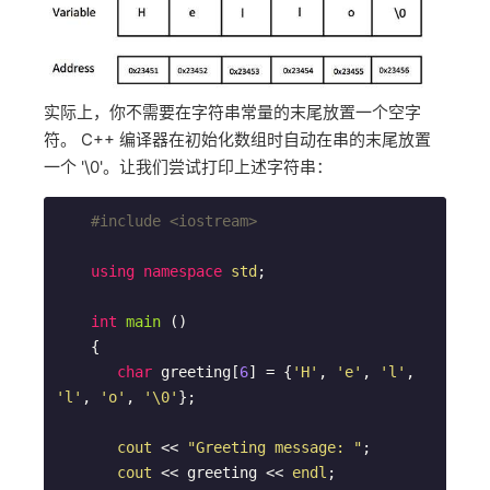
实际上，你不需要在字符串常量的末尾放置一个空字
符。 C++ 编译器在初始化数组时自动在串的末尾放置
一个 '\0'。让我们尝试打印上述字符串：
#
include
<iostream>
using
namespace
std
;

int
main
()
{

char
 greeting[
6
] = {
'H'
, 
'e'
, 
'l'
, 
'l'
, 
'o'
, 
'\0'
};

cout
 << 
"Greeting message: "
;

cout
 << greeting << 
endl
;
