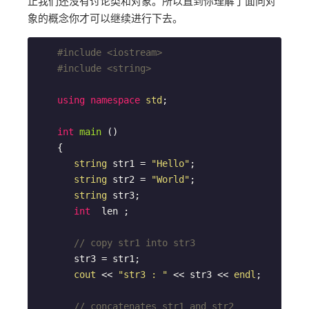
止我们还没有讨论类和对象。所以直到你理解了面向对
象的概念你才可以继续进行下去。
#
include
<iostream>
#
include
<string>
using
namespace
std
;

int
main
()
{

string
 str1 = 
"Hello"
;

string
 str2 = 
"World"
;

string
 str3;

int
  len ;

// copy str1 into str3
       str3 = str1;

cout
 << 
"str3 : "
 << str3 << 
endl
;

// concatenates str1 and str2