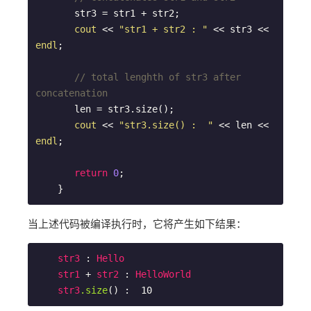
       str3 = str1 + str2;

cout
 << 
"str1 + str2 : "
 << str3 << 
endl
;

// total lenghth of str3 after 
concatenation
       len = str3.size();

cout
 << 
"str3.size() :  "
 << len << 
endl
;

return
0
;

    }
当上述代码被编译执行时，它将产生如下结果：
str3
 : 
Hello
str1
 + 
str2
 : 
HelloWorld
str3
.size
() :  10