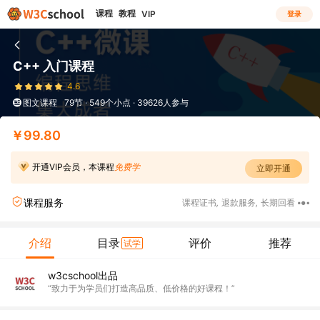
课程
教程
VIP
登录
C++ 入门课程
4.6
图文课程
79节 · 549个小点 · 39626人参与
￥99.80
开通VIP会员，本课程
免费学
立即开通
课程服务
课程证书
,
退款服务
,
长期回看
介绍
目录
评价
推荐
试学
w3cschool出品
“致力于为学员们打造高品质、低价格的好课程！”