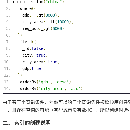
db
.
collection
(
"china"
)
.
where
({
    gdp
:
 _
.
gt
(
3000
),
    city_area
:
_
.
lt
(
10000
),
    reg_pop
:
_
.
gt
(
6000
)
})
.
field
({
    _id
:
false
,
    city
:
true
,
    city_area
:
true
,
    gdp
:
true
})
.
orderBy
(
'gdp'
,
'desc'
)
.
orderBy
(
'city_area'
,
'asc'
)
由于有三个查询条件，为你可以给三个查询条件按照顺序创建
一，且存在空值的可能（有些城市没有数据），所以创建时选
二、 索引的创建说明