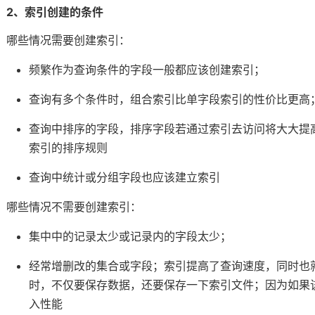
2、索引创建的条件
哪些情况需要创建索引：
频繁作为查询条件的字段一般都应该创建索引；
查询有多个条件时，组合索引比单字段索引的性价比更高
查询中排序的字段，排序字段若通过索引去访问将大大提
索引的排序规则
查询中统计或分组字段也应该建立索引
哪些情况不需要创建索引：
集中中的记录太少或记录内的字段太少；
经常增删改的集合或字段；索引提高了查询速度，同时也
时，不仅要保存数据，还要保存一下索引文件；因为如果
入性能