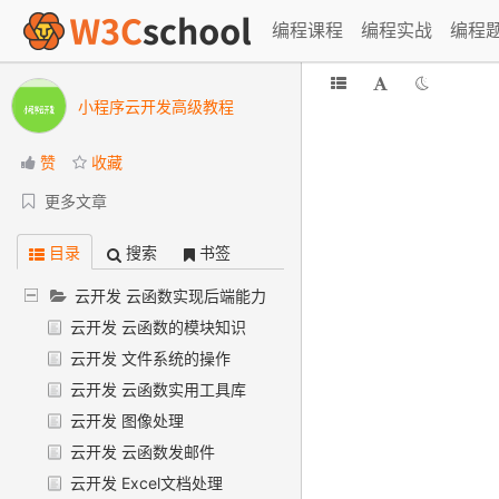
编程课程
编程实战
编程
小程序云开发高级教程
赞
收藏
更多文章
目录
搜索
书签
云开发 云函数实现后端能力
云开发 云函数的模块知识
云开发 文件系统的操作
云开发 云函数实用工具库
云开发 图像处理
云开发 云函数发邮件
云开发 Excel文档处理