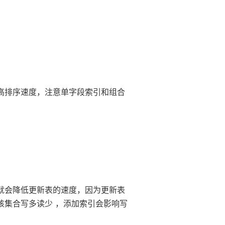
；
高排序速度，注意单字段索引和组合
就会降低更新表的速度，因为更新表
该集合写多读少 ，添加索引会影响写