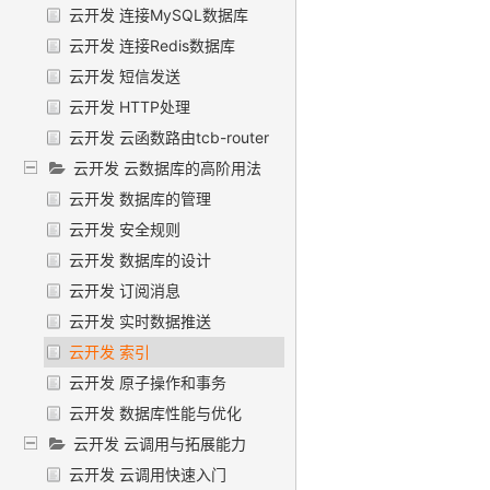
云开发 连接MySQL数据库
云开发 连接Redis数据库
云开发 短信发送
云开发 HTTP处理
云开发 云函数路由tcb-router
云开发 云数据库的高阶用法
云开发 数据库的管理
云开发 安全规则
云开发 数据库的设计
云开发 订阅消息
云开发 实时数据推送
云开发 索引
云开发 原子操作和事务
云开发 数据库性能与优化
云开发 云调用与拓展能力
云开发 云调用快速入门