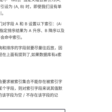
设为 (A, B) 时，即使我们没有单
引。
段 A 和 B 设置以下索引：(A:
以指定排序结果为 A 升序、B 降序以及
不会命中索引。
询和排序的字段就要尽量往后放，因
在上面有提到了,如果数据库有a索
会要求被索引集合不能存在被索引字
某个字段，则对索引字段来说其值默
的该字段为空 / 不存在该字段的记