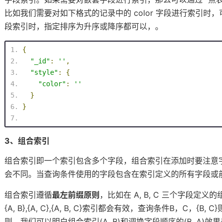
比如我们需要对如下格式的记录中的 color 字段进行索引时，可以用
段索引时，指定排序为升序或降序都可以，。
{
"_id"
:
''
,
"style"
:
{
"color"
:
''
}
}
3、组合索引
组合索引即一个索引包含多个字段，组合索引在添加时要注意
会不同。当查询条件使用的字段包含在索引定义的所有字段或
组合索引遵循
最左前缀原则
，比如在 A, B, C 三个字段定义的
{A, B},{A, C},{A, B, C}索引都会有效，查询条件B，C，
则，我们可以明白组合索引(A, B)和调换字段顺序的(B, A)