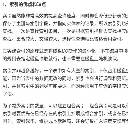
1、索引的优点和缺点
索引虽然能非常高效的提高查询速度，同时却会降低更新表的
保存了主键与索引字段，并指向实体表的记录，所以索引列也
查找，一次是查找索引条目，一次是根据索引指针去查找相应
查找。集合较大、文档较大、选择性查询就比较适合用索引。
其实建索引的原理就是将磁盘I/O操作的最小化，不在磁盘中
的规则去指定磁盘读取就行，也不需要在磁盘上随机读取。
索引并非越多越好，一个表中如有大量的索引，不仅占用磁盘
能，因为当表中的数据更改的同时，索引也会进行调整和更新
引，并且索引中的列尽可能要少，而对经常用于查询的字段应
字段。
为了减少索引的数量，可以建立组合索引，组合索引就是可以
索引时要优先在已经存在的索引上扩展成组合索引，或者在已
因为，索引越多，维护成本就越高，还会导致插入速度变慢等