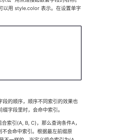
 style.color 表示。在设置单字
字段的顺序，顺序不同索引的效果也
前缀字段里时，会命中索引。
组合索引(A, B, C)，那么查询条件A，
{B, C}则不会命中索引。根据最左前缀原
效果是不一样的。当定义组合索引为(A,