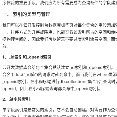
序体验的重要手段。我们应为所有需要成为查询条件的字段建
一、 索引的类型与管理
我们可以在云开发控制台数据库标签页对每个集合的字段添加
一，排序方式为升序或降序，也能查看该索引所占的空间和命
据物理空间的，因此我们可以留意不要过度索引浪费空间，而
效。
1、_id索引和_openid索引
云开发数据库会给每个集合默认建立_id索引和_openid索引。_id索
合名').doc("_id值")的请求时就会命中。而当我们在where
_openid索引，在小程序端进行db.collection('集合名')
openid，因此在小程序端查询都会命中_openid索引。
2、单字段索引
单字段索引是最常见的索引，它不会自动创建。对需要作为查
字段索引。如果需要对嵌套字段进行索引，那么可以通过 "点表