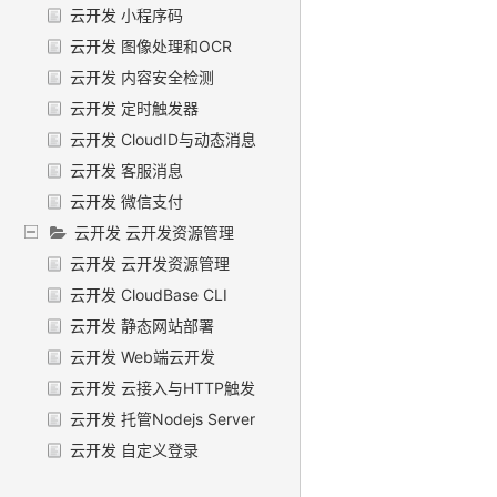
云开发 小程序码
云开发 图像处理和OCR
云开发 内容安全检测
云开发 定时触发器
云开发 CloudID与动态消息
云开发 客服消息
云开发 微信支付
云开发 云开发资源管理
云开发 云开发资源管理
云开发 CloudBase CLI
云开发 静态网站部署
云开发 Web端云开发
云开发 云接入与HTTP触发
云开发 托管Nodejs Server
云开发 自定义登录