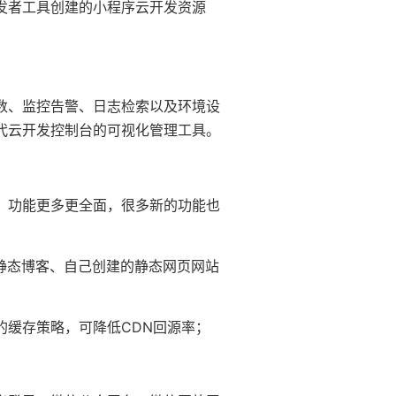
发者工具创建的小程序云开发资源
数、监控告警、日志检索以及环境设
代云开发控制台的可视化管理工具。
，功能更多更全面，很多新的功能也
生成的静态博客、自己创建的静态网页网站
的缓存策略，可降低CDN回源率；