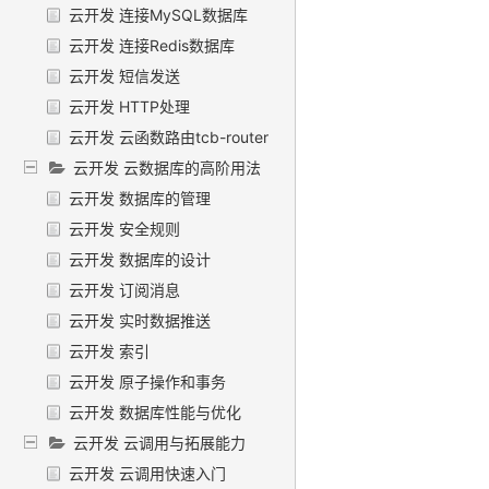
云开发 连接MySQL数据库
云开发 连接Redis数据库
云开发 短信发送
云开发 HTTP处理
云开发 云函数路由tcb-router
云开发 云数据库的高阶用法
云开发 数据库的管理
云开发 安全规则
云开发 数据库的设计
云开发 订阅消息
云开发 实时数据推送
云开发 索引
云开发 原子操作和事务
云开发 数据库性能与优化
云开发 云调用与拓展能力
云开发 云调用快速入门