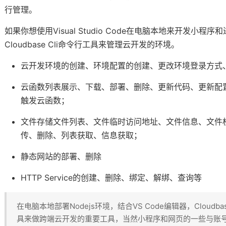
行管理。
如果你想使用Visual Studio Code在电脑本地来开发小程
Cloudbase Cli命令行工具来管理云开发的环境。
云开发环境的创建、环境配置的创建、更改环境登录方式
云函数列表展示、下载、部署、删除、更新代码、更新配
触发云函数；
文件存储文件列表、文件临时访问地址、文件信息、文件
传、删除、列表获取、信息获取；
静态网站的部署、删除
HTTP Service的创建、删除、绑定、解绑、查询等
在电脑本地部署Nodejs环境，结合VS Code编辑器，Cloudb
具来做跨端云开发的重要工具，当然小程序和网页的一些与账