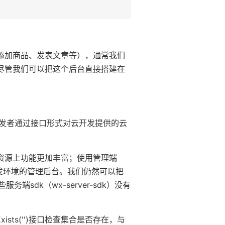
添加商品、发表文章等），通常我们
尽管我们可以把这个后台直接搭建在
发者通过接口形式对云开发提供的云
。
的资源上功能更加丰富；使用管理端
云开发环境的管理后台。我们仍然可以把
些服务端sdk（wx-server-sdk）没有
onExists('')接口检查集合是否存在，与