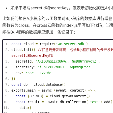
如果不填写secretId和secretKey，就表示初始化的
比如我们想在A小程序的云函数里对B小程序的数据库进行增删
函数名为cross，在cross云函数的index.js里写如下代码
能往B小程序的数据库里添加一条记录了：
const
 cloud 
=
require
(
'wx-server-sdk'
)
cloud
.
init
({
//任意云开发环境，包含B小程序创建的云开发
secretId和secretKey哦
  secretId
:
'AKIDUmqiIcQUyA...GsDH6frnvcjZ'
,
  secretKey
:
'iChEVXL7mBKJ...GqRmrgFYZ7'
,
  env
:
'hac...1279b'
})
const
 db 
=
 cloud
.
database
()
exports
.
main 
=
async
(
event
,
 context
)
=>
{
const
{
OPENID
}
=
 cloud
.
getWXContext
()
const
 result 
=
await
 db
.
collection
(
'test'
).
add
(
    data
:{