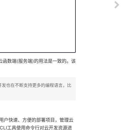
小程序云函数端(服务端)的用法是一致的。该
K，而云开发也在不断支持更多的编程语言，比
于帮助用户快速、方便的部署项目，管理云
CLI工具使用命令行对云开发资源进