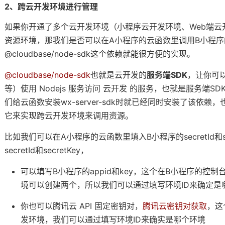
2、跨云开发环境进行管理
如果你开通了多个云开发环境（小程序云开发环境、Web端云
资源环境，那我们是否可以在A小程序的云函数里调用B小程
@cloudbase/node-sdk这个依赖就能很方便的实现。
@cloudbase/node-sdk
也就是云开发的
服务端SDK
，让你可以
等）使用 Nodejs 服务访问 云开发 的服务，也就是服务端
们给云函数安装wx-server-sdk时就已经同时安装了该依
它来实现跨云开发环境来调用资源。
比如我们可以在A小程序的云函数里填入B小程序的secretId和se
secretId和secretKey，
可以填写B小程序的appid和key，这个在B小程序的控
境可以创建两个，所以我们可以通过填写环境ID来确定是
你也可以腾讯云 API 固定密钥对，
腾讯云密钥对获取
，这
发环境，我们可以通过填写环境ID来确实是哪个环境