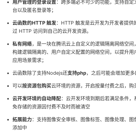
用户管理的登录设置
：跨多端必不可少的功能，支持自定
台以及匿名登录等；
云函数的HTTP 触发
：HTTP 触发是云开发为开发者提供
过 HTTP 访问到自己的云开发资源。
私有网络
，是一块在腾讯云上自定义的逻辑隔离网络空间
构建逻辑隔离的、用户自定义配置的网络空间，以提升用
应用场景需求；
云函数除了支持Nodejs还
支持php
，之后可能会增加更多
可以
按资源包购买
云环境的资源，开启按量付费之后，购
云开发环境的自动降配
：云开发环境到期后若满足条件，
免存储的资源因付费不及时而被清空
拓展能力
：支持图像安全审核、图像标签、图像处理、图
添加中