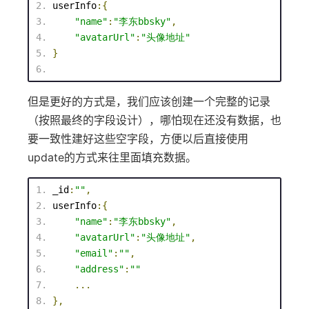
userInfo
:{
"name"
:
"李东bbsky"
,
"avatarUrl"
:
"头像地址"
}
但是更好的方式是，我们应该创建一个完整的记录
（按照最终的字段设计），哪怕现在还没有数据，也
要一致性建好这些空字段，方便以后直接使用
update的方式来往里面填充数据。
_id
:
""
,
userInfo
:{
"name"
:
"李东bbsky"
,
"avatarUrl"
:
"头像地址"
,
"email"
:
""
,
"address"
:
""
...
},