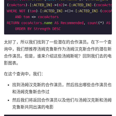
(
coActors
)
-
[:ACTED_IN]
-
>(
m2
)<
-
[:ACTED_IN]
-
(
cocoActor
WHERE
NOT
 (
tom
)
-
[:ACTED_IN]
-
>()<
-
[:ACTED_IN]
-
(
cocoAc
AND
tom
 <> 
cocoActors
RETURN
cocoActors
.name
AS
Recommended
, 
count
(*) 
AS
S
ORDER
BY
Strength
DESC
太好了，所以我们找到了一些潜在的合作演员。在下一个查
询中，我们想推荐汤姆克鲁斯作为汤姆汉克斯合作的潜在新
合作演员。但是，谁来介绍这些汤姆斯呢？回到我们去的电
影图表。
在这个查询中，我们：
找到汤姆汉克斯的合作演员，然后找出哪些合作演员也
和汤姆克鲁斯合作过
然后我们将返回合作演员以及他们与汤姆汉克斯和汤姆
克鲁斯共同出演的电影