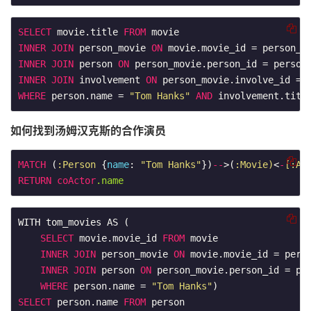
SELECT
 movie.title 
FROM
INNER
JOIN
 person_movie 
ON
INNER
JOIN
 person 
ON
INNER
JOIN
 involvement 
ON
WHERE
 person.name = 
"Tom Hanks"
AND
 involvement.titl
如何找到汤姆汉克斯的合作演员
MATCH
 (
:Person
 {
name
: 
"Tom Hanks"
})
--
>(
:Movie)
<
-
[:AC
RETURN
coActor
.name
WITH tom_movies AS (

SELECT
 movie.movie_id 
FROM
 movie

INNER
JOIN
 person_movie 
ON
 movie.movie_id = perso
INNER
JOIN
 person 
ON
 person_movie.person_id = per
WHERE
 person.name = 
"Tom Hanks"
SELECT
 person.name 
FROM