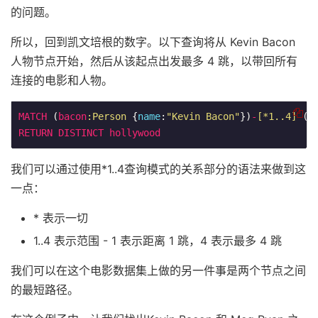
的问题。
所以，回到凯文培根的数字。以下查询将从 Kevin Bacon
人物节点开始，然后从该起点出发最多 4 跳，以带回所有
连接的电影和人物。
MATCH
 (
bacon
:Person
 {
name
:
"Kevin Bacon"
})
-
[*1..4]
-
(
h
RETURN
DISTINCT
hollywood
我们可以通过使用*1..4查询模式的关系部分的语法来做到这
一点：
* 表示一切
1..4 表示范围 - 1 表示距离 1 跳，4 表示最多 4 跳
我们可以在这个电影数据集上做的另一件事是两个节点之间
的最短路径。