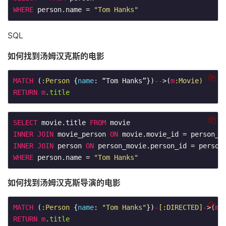
WHERE
 person.name = 
"Tom Hanks"
SQL
如何找到汤姆汉克斯的电影
MATCH
 (
:Person
 {
name
: “Tom Hanks”})
--
>(
m
:Movie)
RETURN
m
.title
SELECT
 movie.title 
FROM
INNER
JOIN
 movie_person 
ON
INNER
JOIN
 person 
ON
WHERE
 person.name = 
"Tom Hanks"
如何找到汤姆汉克斯导演的电影
MATCH
 (
:Person
 {
name
: 
"Tom Hanks"
})
-
[:DIRECTED]
-
>(
m
:
RETURN
m
.title