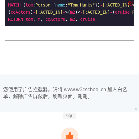
MATCH
 (
tom
:Person
 {
name
:
"Tom Hanks"
})
-
[:ACTED_IN]
-
>(
(
coActors
)
-
[:ACTED_IN]
-
>(
m2
)<
-
[:ACTED_IN]
-
(
cruise
:Pe
RETURN
tom
, 
m
, 
coActors
, 
m2
, 
cruise
您使用了广告拦截器。请将 www.w3cschool.cn 加入白名
单，解除广告屏蔽后，刷新页面。谢谢。
SQL