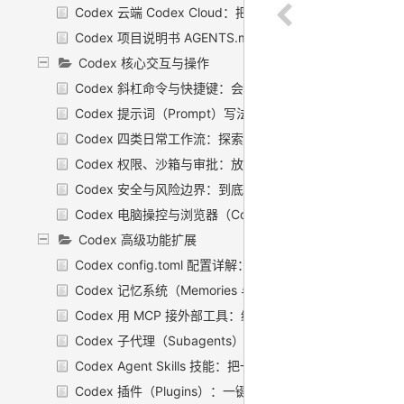
Codex 云端 Codex Cloud：把活丢上云，喝着咖啡等结果
Codex 项目说明书 AGENTS.md：把规矩焊进 Codex 
Codex 核心交互与操作
Codex 斜杠命令与快捷键：会话里的「快捷操作面板」
Codex 提示词（Prompt）写法：把话说到 Codex 心坎里
Codex 四类日常工作流：探索、修 bug、重构、写测试
Codex 权限、沙箱与审批：放多松、收多紧，自己拧
Codex 安全与风险边界：到底该不该放手让它碰你的代码
Codex 电脑操控与浏览器（Computer Use）：让 Codex
Codex 高级功能扩展
Codex config.toml 配置详解：一个文件管住所有旋钮
Codex 记忆系统（Memories 与 Chronicle）：让 Cod
Codex 用 MCP 接外部工具：给 Codex 装上「外接口」
Codex 子代理（Subagents）：把活儿拆出去并行跑
Codex Agent Skills 技能：把一套活儿打包，教会 Codex
Codex 插件（Plugins）：一键装一整套能力，别再一个