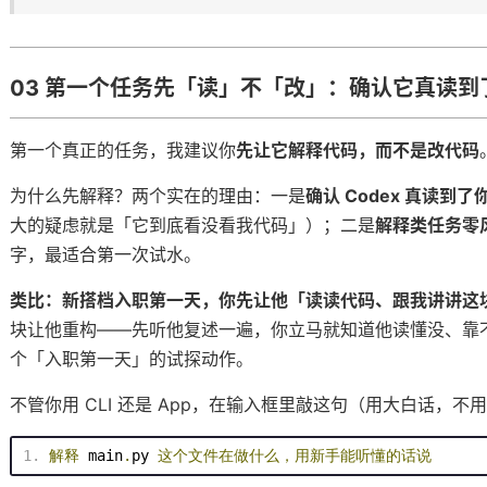
个拆
事
03 第一个任务先「读」不「改」：确认它真读到
第一个真正的任务，我建议你
先让它解释代码，而不是改代码
为什么先解释？两个实在的理由：一是
确认 Codex 真读到
大的疑虑就是「它到底看没看我代码」）；二是
解释类任务零
字，最适合第一次试水。
类比：新搭档入职第一天，你先让他「读读代码、跟我讲讲这
块让他重构——先听他复述一遍，你立马就知道他读懂没、靠不靠
个「入职第一天」的试探动作。
不管你用 CLI 还是 App，在输入框里敲这句（用大白话，不
解释
 main
.
py 
这个文件在做什么，用新手能听懂的话说