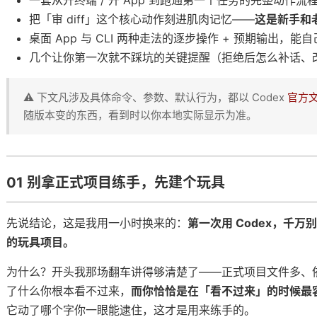
一套从开终端 / 开 App 到跑通第一个任务的完整动作流
把「审 diff」这个核心动作刻进肌肉记忆——
这是新手和
的代码
桌面 App 与 CLI 两种走法的逐步操作 + 预期输出，能
几个让你第一次就不踩坑的关键提醒（拒绝后怎么补话、
去，别什么都自己扛
⚠️ 下文凡涉及具体命令、参数、默认行为，都以 Codex
官方
随版本变的东西，看到时以你本地实际显示为准。
到的专项本事
01 别拿正式项目练手，先建个玩具
ill
先说结论，这是我用一小时换来的：
第一次用 Codex，千
vs MCP vs Subagent
的玩具项目。
为什么？开头我那场翻车讲得够清楚了——正式项目文件多、依赖
「节目」，不换主持人
了什么你根本看不过来，
而你恰恰是在「看不过来」的时候最
它动了哪个字你一眼能逮住，这才是用来练手的。