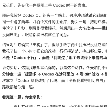
兄弟们，先交代一件我刚上手 Codex 时干的蠢事。
那是我装好 Codex CLI 的头一个晚上，兴冲冲想试试它到
司一个跑了两年、几百个文件的主仓库，劈头一句「把用户模块重
件读了十几秒，刷屏刷得我眼花，然后甩出一大坨改动——
横
没问题吧」，眼睛都没细看就点了同意。
览器和手机
结果呢？它确实「重构」了，但顺手改了两个我压根没让它碰
我花了快一个小时才把它的改动一行行捋清楚、挑出哪些要、
了什么
不是「Codex 不行」，而是「我跳过了那个最该停下来看的动作
说句实话，这篇我最想塞给你的，就是这个动作。今天咱们不
分钟走一遍「提需求 → Codex 在沙箱里改 → 看 diff 验收
里
次拿到「Codex 帮我改对了代码、而且全程我看得明明白白」的成
、重构、写测试
路我都给你走一遍。
看完这一篇，你会拿到：
它的记忆
n