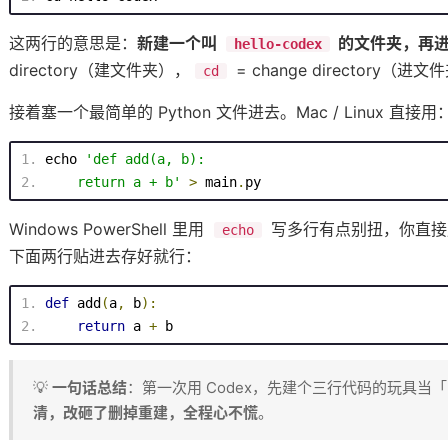
这两行的意思是：
新建一个叫
的文件夹，再
hello-codex
directory（建文件夹），
= change directory（进
」一次性翻译成人话
cd
接着塞一个最简单的 Python 文件进去。Mac / Linux 直接用
echo
'def add(a, b):
return
 a + b
'
>
 main
.
py
Windows PowerShell 里用
写多行有点别扭，你直
echo
下面两行贴进去存好就行：
def
add
(
a
,
 b
)
:
return
 a 
+
 b
💡
一句话总结
：第一次用 Codex，先建个三行代码的玩具当
清，改砸了删掉重建，全程心不慌
。