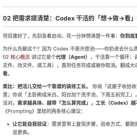
的开工流程
02 把需求提清楚：Codex 干活的「想→做→看
项目建好了，先别急着启动，花一分钟想清楚一件事：
你到底
为什么先聊这个？因为 Codex 不是许愿池——你扔进去什
02 核心概念
讲过它是个
代理（Agent）
，干活靠一个循环：
文件、改文件、调工具），直到任务完成或被你取消。翻成大
 长出手
看
。
类比：把活儿交给一个靠谱的装修工长。
你说「这屋子收拾收
意；你说「主卧刷成米白、阳台加个洗手池、下周五前完工」
ex 跨会话记住你
没对。
需求越具体、越带「怎么算完成」，工长（Codex）
《Prompting》里给的两条核心建议：
，但只有「你开口」它才拆
让它能自我验证
：需求里带上复现步骤、验收方式、要跑的 li
 自己接
显更高。
个手配