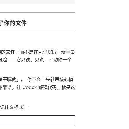
了你的文件
。
了你的文件
，而不是在凭空瞎编（新手最
风险
——它只读、只说，不动你一个
块干嘛的」。
你不会上来就甩核心模
谱。让 Codex 解释代码，就是这
用记什么格式）：