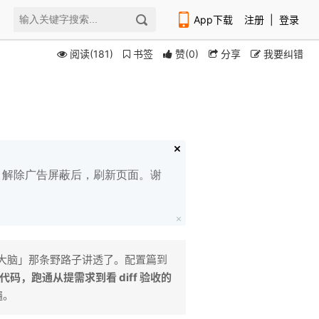
App下载
注册
|
登录
阅读(181)
书签
赞
(
0
)
分享
我要纠错
扫码下载编程狮APP
白名单，解除广告屏蔽后，刷新页面。谢
大脑」那条野路子讲透了。配置篇到
的代码，跑通从提需求到看 diff 验收的
遍。