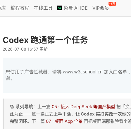
特惠
题库
编程教程
在线工具
免费 AI IDE
VIP会员
Codex 跑通第一个任务
2026-07-08 16:57 更新
您使用了广告拦截器。请将 www.w3cschool.cn 加入
谢。
📚
系列导航
：上一篇
05 · 接入 DeepSeek 等国产模型
把「换
此为止——这一篇正式上手干活，
让 Codex 实打实改一次你
完整闭环
。下一篇
07 · 桌面 App 全景
再把桌面端那张脸看个