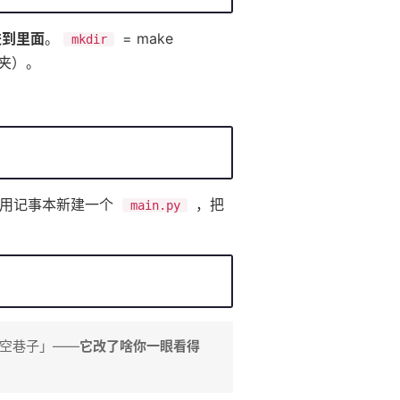
进到里面
。
= make
mkdir
文件夹）。
：
接用记事本新建一个
，把
main.py
「空巷子」——
它改了啥你一眼看得