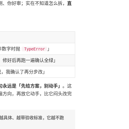
测、你好审；实在不知道怎么拆，
直
：
非数字时抛
」
TypeError
，修好后再跑一遍确认全绿」
我，我确认了再分步改」
句永远是「先给方案，别动手」
。这
遍方向，再放它动手，比它闷头改完
越具体、越带验收标准，它越不跑