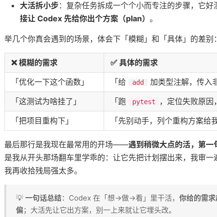
大活拆小步
：复杂任务拆成一个个小而专注的步骤，它好
装上「卡点」和「扳机」
接让 Codex 先给你出个方案（plan）
。
，互不打架
举几个你真会遇到的场景，体会下「模糊」和「具体」的差别
查员
干活
❌ 模糊的需求
✅ 具体的需求
「优化一下这个函数」
「给
加类型注解，传入
add
odex，把它嵌进你自己的产品
「这测试为啥挂了」
「跑
，定位失败原因
pytest
「把项目重构下」
「先别动手，列个重构方案给
上下文
找到家
最后那行是我现在最常用的开场——
遇到稍微大点的活，第一
才省心
是我从开头那场翻车里学乖的：让它先把计划摆出来，我审一
交一次
我再收拾残局强太多。
💡
一句话总结
：Codex 在「想→做→看」里干活，
你给的需求
偏
；大活先让它出方案，别一上来就让它埋头改。
的几条