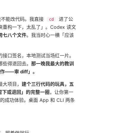
底能不能改代码。我直接
进了公
cd
构一下，太乱了」。Codex 读文
跨七八个文件
。我当时心一横「应该
的接口签名，本地测试当场红一片。
哪些得退回去。
那一晚我最大的教训
——审 diff」。
碰大项目，
建个三行代码的玩具，五
 → 留下或退回」的完整一圈
，让你第一
功体验。桌面 App 和 CLI 两条