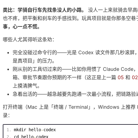
类比：学骑自行车先找条没人的小路。
没人一上来就骑去早高
也不疼，把平衡和刹车的手感找到。玩具项目就是你那条空巷
` 调出 Claude 的所有快捷动作
事，心一点不慌。
个能发出去的包
哪些人尤其得听这条劝：
一整趟
完全没碰过命令行的——光是 Codex 读文件那几秒滚
是真项目」的压力。
是排队
刚从别的工具切过来的——比如你用惯了 Claude Code
箱、审批节奏跟你预期的不一样（这正是上一篇
05
和
0
上摸清脾气。
aude 自己干活
急着出活的——越急越要先跑通一次最小流程，把链路验
调顺
打开终端（Mac 上是「终端 / Terminal」，Windows 上推
打出来
录：
mkdir hello
-
codex
照着做的心法
cd
 hello
-
codex