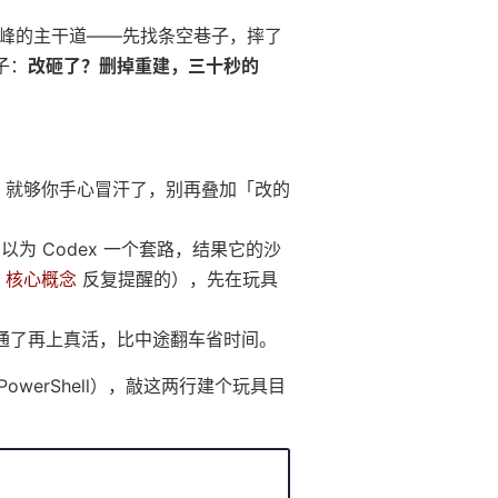
峰的主干道——先找条空巷子，摔了
子：
改砸了？删掉重建，三十秒的
屏，就够你手心冒汗了，别再叠加「改的
，以为 Codex 一个套路，结果它的沙
2 核心概念
反复提醒的），先在玩具
通了再上真活，比中途翻车省时间。
荐 PowerShell），敲这两行建个玩具目