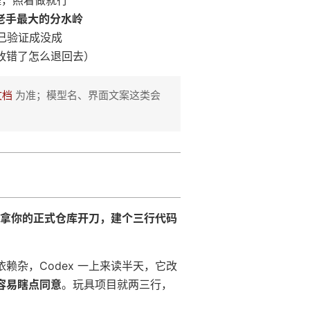
程，照着做就行
老手最大的分水岭
自己验证成没成
改错了怎么退回去）
文档
为准；模型名、界面文案这类会
万别拿你的正式仓库开刀，建个三行代码
杂，Codex 一上来读半天，它改
容易瞎点同意
。玩具项目就两三行，