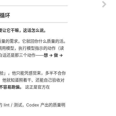
」循环
要让它干嘛，这话怎么说。
么质量的需求，它就回你什么质量的活。
调用模型，执行模型指示的动作（读
白话还是那三个动作——
想 → 做 →
拾」，他只能凭感觉来，多半不合你
，他就知道照着干、还能自己验收对
越不容易跑偏。
这正是官方在
nt / 测试，Codex 产出的质量明