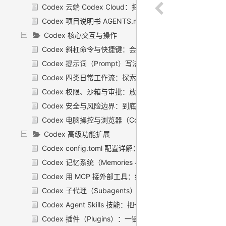
Codex 云端 Codex Cloud：把活丢上云，喝着咖啡等结果
Codex 项目说明书 AGENTS.md：把规矩焊进 Codex 
Codex 核心交互与操作
Codex 斜杠命令与快捷键：会话里的「快捷操作面板」
Codex 提示词（Prompt）写法：把话说到 Codex 心坎里
Codex 四类日常工作流：探索、修 bug、重构、写测试
Codex 权限、沙箱与审批：放多松、收多紧，自己拧
Codex 安全与风险边界：到底该不该放手让它碰你的代码
Codex 电脑操控与浏览器（Computer Use）：让 Codex
Codex 高级功能扩展
Codex config.toml 配置详解：一个文件管住所有旋钮
Codex 记忆系统（Memories 与 Chronicle）：让 Cod
Codex 用 MCP 接外部工具：给 Codex 装上「外接口」
Codex 子代理（Subagents）：把活儿拆出去并行跑
Codex Agent Skills 技能：把一套活儿打包，教会 Codex
Codex 插件（Plugins）：一键装一整套能力，别再一个