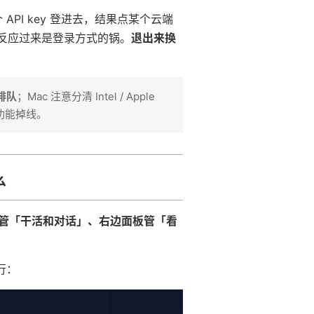
 API key 登进去，结果点某个云端
才反应过来是登录方式的锅。
退出来换
。
在排队
；Mac 注意分清 Intel / Apple
分功能掉线。
么
管「干活和对话」、右边面板管「看
行：