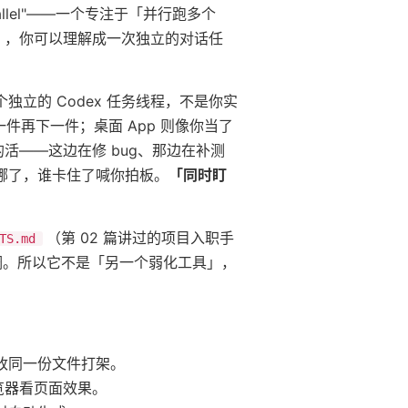
 in parallel"——一个专注于「并行跑多个
）
，你可以理解成一次独立的对话任
独立的 Codex 任务线程，不是你实
件再下一件；桌面 App 则像你当了
的活——这边在修 bug、那边在补测
哪了，谁卡住了喊你拍板。
「同时盯
（第 02 篇讲过的项目入职手
TS.md
复强调。所以它不是「另一个弱化工具」，
改同一份文件打架。
浏览器看页面效果。