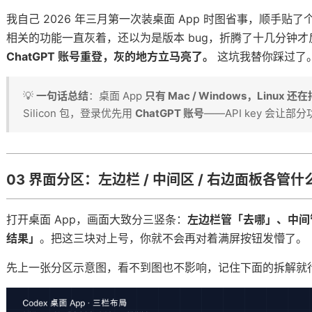
装上「卡点」和「扳机」
我自己 2026 年三月第一次装桌面 App 时图省事，顺手贴了个
相关的功能一直灰着，还以为是版本 bug，折腾了十几分钟
，互不打架
ChatGPT 账号重登，灰的地方立马亮了。
这坑我替你踩过了
查员
干活
💡
一句话总结
：桌面 App
只有 Mac / Windows，Linux 还
Silicon 包，登录优先用
ChatGPT 账号
——API key 会让部
odex，把它嵌进你自己的产品
03 界面分区：左边栏 / 中间区 / 右边面板各管什
上下文
找到家
打开桌面 App，画面大致分三竖条：
左边栏管「去哪」、中间
才省心
结果」
。把这三块对上号，你就不会再对着满屏按钮发懵了。
交一次
先上一张分区示意图，看不到图也不影响，记住下面的拆解就
的几条