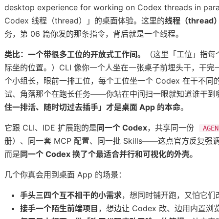
desktop experience for working on Codex threads
Codex 线程（thread）」的桌面体验。这里的
线程（thread
务，第 06 篇你发的那条指令，背后就是一个线程。
` 调出 Claude 的所有快捷动作
类比：一个带很多工位的开放式工作间。
（这里「工位」指每个
个能发出去的包
际坐的位置。）CLI 像你一个人坐在一张桌子前埋头干，干完一
一整趟
个小组长，眼前一排工位，每个工位坐一个 Codex 在干不同
试、角落那个在跑长任务——你站在中间扫一眼就知道谁干到
是排队
住一排活、随时切过去插手」才是桌面 App 的本命
。
它跟 CLI、IDE 扩展跑的是
同一个 Codex
，共享同一份
AGEN
册）、同一套 MCP 配置、同一批 Skills——这点官方反
aude 自己干活
而是
同一个 Codex 换了个最适合并行和可视化的外壳
。
调顺
打出来
几个你真会用到桌面 App 的场景：
手头三四个互不相干的小需求
，想同时铺开跑，又怕它们
接手一个陌生前端项目
，想边让 Codex 改、边用内置
照着做的心法