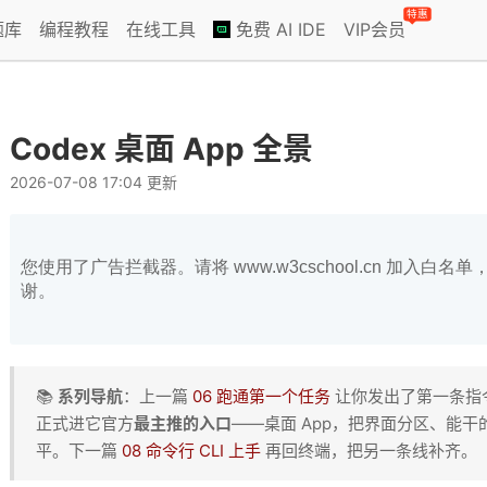
特惠
题库
编程教程
在线工具
免费 AI IDE
VIP会员
Codex 桌面 App 全景
2026-07-08 17:04 更新
您使用了广告拦截器。请将 www.w3cschool.cn 加入
谢。
📚
系列导航
：上一篇
06 跑通第一个任务
让你发出了第一条指令
正式进它官方
最主推的入口
——桌面 App，把界面分区、能
平。下一篇
08 命令行 CLI 上手
再回终端，把另一条线补齐。