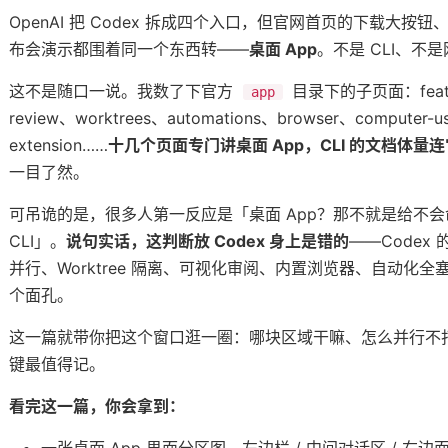
OpenAI 把 Codex 拆成四个入口，但官网首页的下载大按
布会演示都围着同一个东西转——
桌面 App
。不是 CLI、不
这不是随口一说。我数了下官方
目录下的子页面：featur
app
review、worktrees、automations、browser、computer-us
extension……
十几个页面专门讲桌面 App，CLI 的文档体量
一目了然。
览器和手机
可吊诡的是，很多人第一反应是「桌面 App？那不就是给不
了什么
CLI」。
说句实话，这判断放 Codex 身上是错的
——Codex 
并行、Worktree 隔离、可视化审阅、内置浏览器、自动化
个面孔。
里
这一篇就带你把这个窗口逛一圈：哪块区域干嘛、怎么并行不
、重构、写测试
键最值得记。
看完这一篇，你会拿到：
它的记忆
n