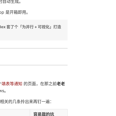
时自动生成。
pp 是开箱即用。
dex 套了个「为并行 + 可视化」打造
个
填表等通知
的页面，在那之前
老老
ws。
 强相关的几条拎出来再钉一遍：
容易栽的坑