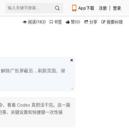
App下载
注册
|
登录
阅读(182)
书签
赞
(
0
)
分享
我要纠错
扫码下载编程狮APP
白名单，解除广告屏蔽后，刷新页面。谢
、看着 Codex 真把活干完。这一篇
干的事、关键设置和快捷键一次性铺