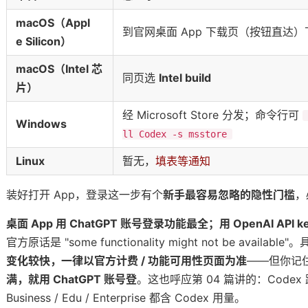
macOS（Appl
的开工流程
到官网桌面 App 下载页（按钮直达
e Silicon）
macOS（Intel 芯
同页选
Intel build
片）
经 Microsoft Store 分发；命令行可
Windows
ll Codex -s msstore
Linux
暂无，
填表等通知
 长出手
装好打开 App，登录这一步有个
新手最容易忽略的隐性门槛
，
ex 跨会话记住你
桌面 App 用 ChatGPT 账号登录功能最全；用 OpenAI A
官方原话是 "some functionality might not be availa
变化较快，一律以官方计费 / 功能可用性页面为准
——但你记
，但只有「你开口」它才拆
满，就用 ChatGPT 账号登
。这也呼应第 04 篇讲的：Codex 跟着 
 自己接
Business / Edu / Enterprise 都含 Codex 用量。
个手配