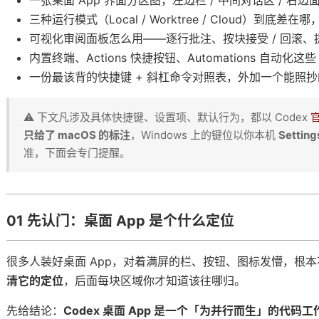
一张桌面 App 界面分区图，左边栏 / 中间对话区 / 
三种运行模式（Local / Worktree / Cloud）到底差
的代码
可视化审阅面板怎么用——逐行批注、按块接受 / 回滚、提
内置终端、Actions 快捷按钮、Automations 自动化这
一份最该背的快捷键 + 斜杠命令对照表，外加一个能照
去，别什么都自己扛
⚠️ 下文凡涉及具体快捷键、设置项、默认行为，都以 Codex
只给了 macOS 的标注
，Windows 上的键位以你本机
Setting
到的专项本事
准，下面会专门提醒。
ill
01 先认门：桌面 App 是个什么定位
vs MCP vs Subagent
很多人装好桌面 App，对着满屏的栏、按钮、图标发懵，根
清它的定位
，后面每块区域你才知道该往哪归。
「节目」，不换主持人
先给结论：
Codex 桌面 App 是一个「为并行而生」的代码工