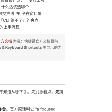
右边面板各管什么，一眼对上号
在哪，什么活该选哪个
交推送 PR 全在窗口里
些「CLI 给不了」的爽点
抄的上手流程
官方文档
为准；快捷键官方文档目前
s & Keyboard Shortcuts
里显示的为
本不知道从哪下手。先别急着点，
先搞
作台
。官方原话叫它 "a focused