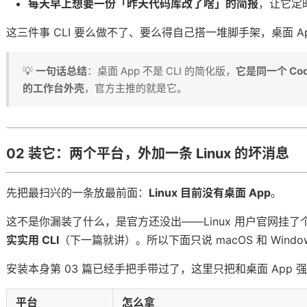
每天早上想要一份「昨天代码库改了啥」的简报
，让它定
这三件事 CLI 要么做不了、要么得自己搭一堆脚手架，桌面 A
」一次性翻译成人话
💡
一句话总结
：桌面 App 不是 CLI 的简化版，
它是同一个 Co
的工作台外壳
，官方主推的就是它。
02 装它：两个平台，外加一条 Linux 的坏消息
先把最扫兴的一条放最前面：
Linux 目前没有桌面 App
。
这不是你漏装了什么，是官方还没出——Linux 用户官网挂了
实实用 CLI
（下一篇就讲）。所以下面只说 macOS 和 Windo
安装本身第 03 篇已经手把手带过了，这里只把和桌面 App
平台
怎么拿