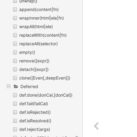
unwrap()
append(content|fn)
wrapInner(html|ele|fn)
wrapAll(html|ele)
replaceWith(content|fn)
replaceAll(selector)
empty()
remove([expr])
detach([expr])
clone([Even[,deepEven]])
Deferred
def.done(donCal,[donCal])
def.fail(failCal)
def.isRejected()
def.isResolved()
def.reject(args)