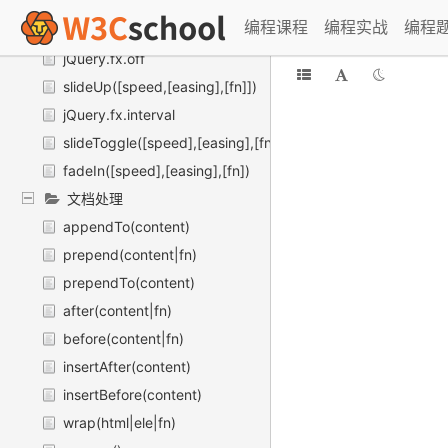
delay(duration,[queueName])
编程课程
编程实战
编程
slideDown([speed],[easing],[fn])
jQuery.fx.off
slideUp([speed,[easing],[fn]])
jQuery.fx.interval
slideToggle([speed],[easing],[fn])
fadeIn([speed],[easing],[fn])
文档处理
appendTo(content)
prepend(content|fn)
prependTo(content)
after(content|fn)
before(content|fn)
insertAfter(content)
insertBefore(content)
wrap(html|ele|fn)