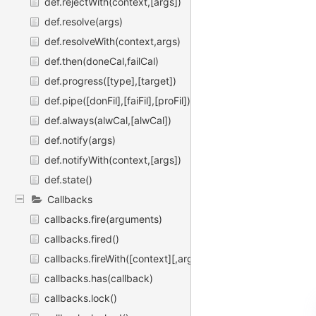
def.rejectWith(context,[args])
def.resolve(args)
def.resolveWith(context,args)
def.then(doneCal,failCal)
def.progress([type],[target])
def.pipe([donFil],[faiFil],[proFil])
def.always(alwCal,[alwCal])
def.notify(args)
def.notifyWith(context,[args])
def.state()
Callbacks
callbacks.fire(arguments)
callbacks.fired()
callbacks.fireWith([context][,args])
callbacks.has(callback)
callbacks.lock()