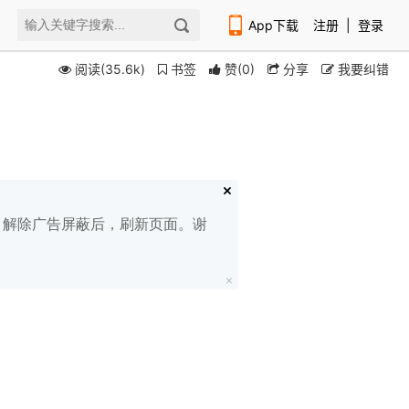
App下载
注册
|
登录
阅读(35.6k)
书签
赞
(
0
)
分享
我要纠错
扫码下载编程狮APP
白名单，解除广告屏蔽后，刷新页面。谢