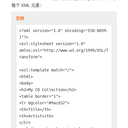
每个 XML 元素：
实例
<?xml version="1.0" encoding="ISO-8859-
1"?>
<xsl:stylesheet version="1.0"
xmlns:xsl="http://www.w3.org/1999/XSL/T
ransform">
<xsl:template match="/">
<html>
<body>
<h2>My CD Collection</h2>
<table border="1">
<tr bgcolor="#9acd32">
<th>Title</th>
<th>Artist</th>
</tr>