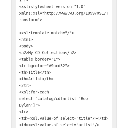
1"?>
<xsl:stylesheet version="1.0"
xmlns:xsl="http://www.w3.org/1999/XSL/T
ransform">
<xsl:template match="/">
<html>
<body>
<h2>My CD Collection</h2>
<table border="1">
<tr bgcolor="#9acd32">
<th>Title</th>
<th>Artist</th>
</tr>
<xsl:for-each
select="catalog/cd[artist='Bob
Dylan']">
<tr>
<td><xsl:value-of select="title"/></td>
<td><xsl:value-of select="artist"/>