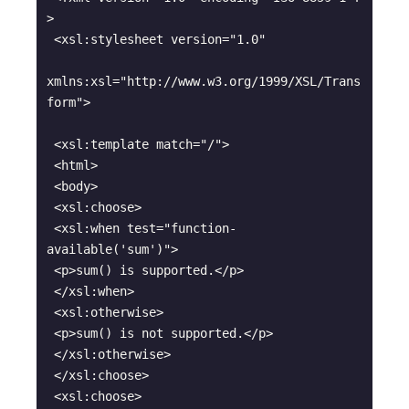
>
 <xsl:stylesheet version="1.0"
xmlns:xsl="http://www.w3.org/1999/XSL/Trans
form">
 <xsl:template match="/">
 <html>
 <body>
 <xsl:choose>
 <xsl:when test="function-
available('sum')">
 <p>sum() is supported.</p>
 </xsl:when>
 <xsl:otherwise>
 <p>sum() is not supported.</p>
 </xsl:otherwise>
 </xsl:choose>
 <xsl:choose>