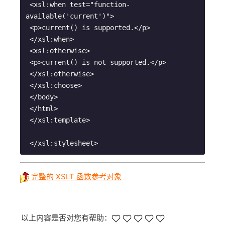
 <xsl:when test="function-
available('current')">
 <p>current() is supported.</p>
 </xsl:when>
 <xsl:otherwise>
 <p>current() is not supported.</p>
 </xsl:otherwise>
 </xsl:choose>
 </body>
 </html>
 </xsl:template>
 </xsl:stylesheet> 
完整的 XSLT 函数参考对象
以上内容是否对您有帮助：