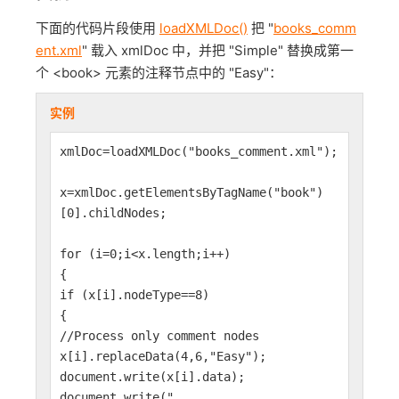
下面的代码片段使用
loadXMLDoc()
把 "
books_comm
ent.xml
" 载入 xmlDoc 中，并把 "Simple" 替换成第一
个 <book> 元素的注释节点中的 "Easy"：
实例
xmlDoc=loadXMLDoc("books_comment.xml");
x=xmlDoc.getElementsByTagName("book")
[0].childNodes;
for (i=0;i<x.length;i++)
{
if (x[i].nodeType==8)
{
//Process only comment nodes
x[i].replaceData(4,6,"Easy");
document.write(x[i].data);
document.write("