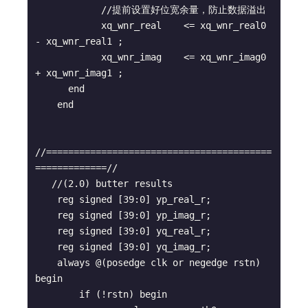
            //提前设置好位宽余量，防止数据溢出

            xq_wnr_real    <= xq_wnr_real0 
- xq_wnr_real1 ;

            xq_wnr_imag    <= xq_wnr_imag0 
+ xq_wnr_imag1 ;

      end

    end

//=========================================
=============//

   //(2.0) butter results

    reg signed [39:0] yp_real_r;

    reg signed [39:0] yp_imag_r;

    reg signed [39:0] yq_real_r;

    reg signed [39:0] yq_imag_r;

    always @(posedge clk or negedge rstn) 
begin

        if (!rstn) begin
