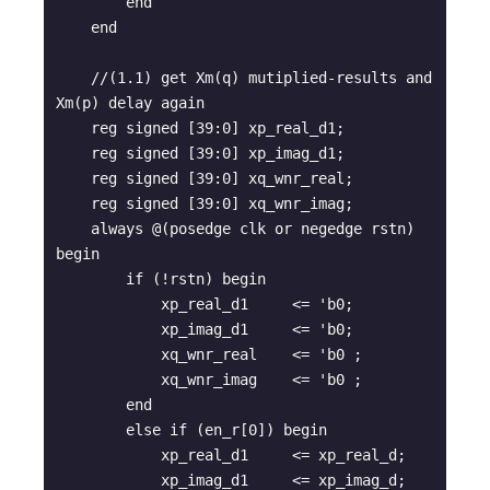
        end

    end

    //(1.1) get Xm(q) mutiplied-results and 
Xm(p) delay again

    reg signed [39:0] xp_real_d1;

    reg signed [39:0] xp_imag_d1;

    reg signed [39:0] xq_wnr_real;

    reg signed [39:0] xq_wnr_imag;

    always @(posedge clk or negedge rstn) 
begin

        if (!rstn) begin

            xp_real_d1     <= 'b0;

            xp_imag_d1     <= 'b0;

            xq_wnr_real    <= 'b0 ;

            xq_wnr_imag    <= 'b0 ;

        end

        else if (en_r[0]) begin

            xp_real_d1     <= xp_real_d;

            xp_imag_d1     <= xp_imag_d;
