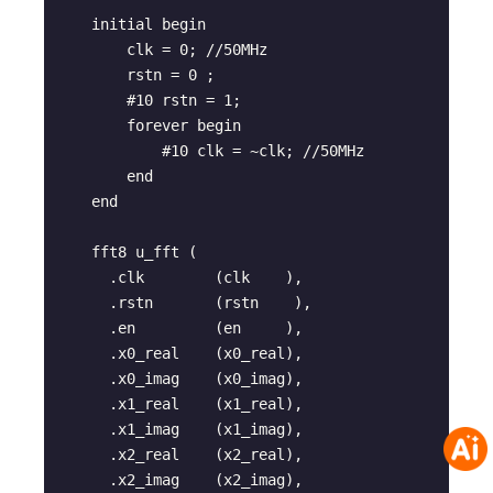
    initial begin

        clk = 0; //50MHz

        rstn = 0 ;

        #10 rstn = 1;

        forever begin

            #10 clk = ~clk; //50MHz

        end

    end

    fft8 u_fft (

      .clk        (clk    ),

      .rstn       (rstn    ),

      .en         (en     ),

      .x0_real    (x0_real),

      .x0_imag    (x0_imag),

      .x1_real    (x1_real),

      .x1_imag    (x1_imag),

      .x2_real    (x2_real),

      .x2_imag    (x2_imag),
