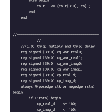
        else begin

            en_r   <= {en_r[3:0], en} ;

        end

    end

//=========================================
============//

    //(1.0) Xm(q) mutiply and Xm(p) delay

    reg signed [39:0] xq_wnr_real0;

    reg signed [39:0] xq_wnr_real1;

    reg signed [39:0] xq_wnr_imag0;

    reg signed [39:0] xq_wnr_imag1;

    reg signed [39:0] xp_real_d;

    reg signed [39:0] xp_imag_d;

    always @(posedge clk or negedge rstn) 
begin

        if (!rstn) begin

            xp_real_d    <= 'b0;

            xp_imag_d    <= 'b0;
