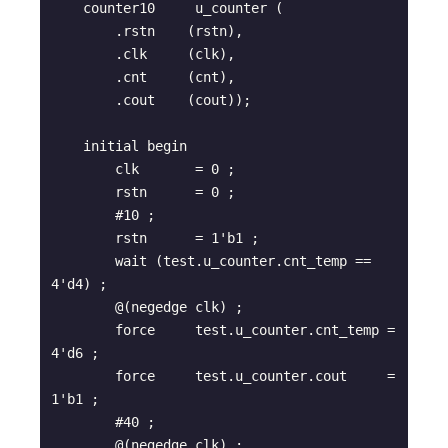
    counter10     u_counter (

        .rstn    (rstn),

        .clk     (clk),

        .cnt     (cnt),

        .cout    (cout));

    initial begin

        clk       = 0 ;

        rstn      = 0 ;

        #10 ;

        rstn      = 1'b1 ;

        wait (test.u_counter.cnt_temp == 
4'd4) ;

        @(negedge clk) ;

        force     test.u_counter.cnt_temp = 
4'd6 ;

        force     test.u_counter.cout     = 
1'b1 ;

        #40 ;

        @(negedge clk) ;
