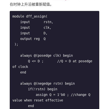
在时钟上升沿被重新赋值。
module dff_assign(

    input       rstn,

    input       clk,

    input       D,

    output reg  Q

 );

    always @(posedge clk) begin

        Q <= D ;       //Q = D at posedge 
of clock

    end

    always @(negedge rstn) begin

        if(!rstn) begin

            assign Q = 1'b0 ; //change Q 
value when reset effective

        end
