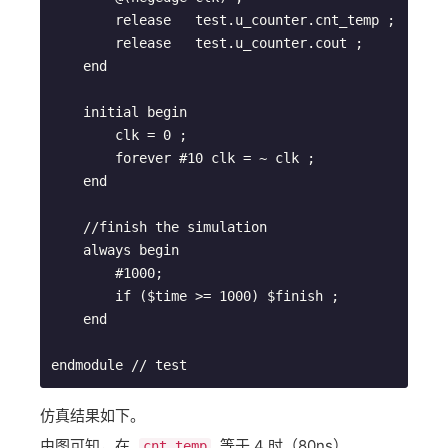
        release   test.u_counter.cnt_temp ;

        release   test.u_counter.cout ;

    end

    initial begin

        clk = 0 ;

        forever #10 clk = ~ clk ;

    end

    //finish the simulation

    always begin

        #1000;

        if ($time >= 1000) $finish ;

    end

endmodule // test
仿真结果如下。
由图可知，在 ​
​ 等于 4 时（80ns）, ​
cnt_temp