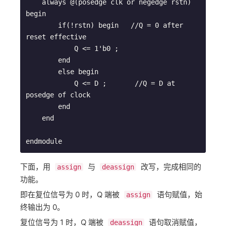
    always @(posedge clk or negedge rstn) 
begin

        if(!rstn) begin   //Q = 0 after 
reset effective

            Q <= 1'b0 ;

        end

        else begin

            Q <= D ;       //Q = D at 
posedge of clock

        end

    end

endmodule
下面，用 ​
​ 与 ​
​ 改写，完成相同的
assign
deassign
功能。
即在复位信号为 0 时，Q 端被 ​
​ 语句赋值，始
assign
终输出为 0。
复位信号为 1 时，Q 端被 ​
​ 语句取消赋值，
deassign