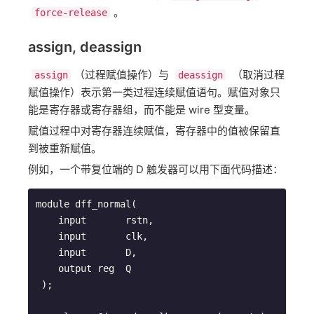
​。
force-release
assign, deassign
​（过程赋值操作）与 ​
​ （取消过程
assign
deassign
赋值操作）表示第一类过程连续赋值语句。赋值对象只
能是寄存器或寄存器组，而不能是 wire 型变量。
赋值过程中对寄存器连续赋值，寄存器中的值被保留直
到被重新赋值。
例如，一个带复位端的 D 触发器可以用下面代码描述：
module dff_normal(

    input       rstn,

    input       clk,

    input       D,

    output reg  Q

 );
