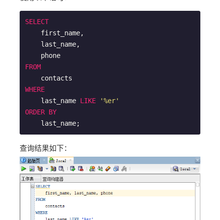
SELECT
    first_name,

    last_name,

FROM
WHERE
    last_name 
LIKE
'%er'
ORDER
BY
    last_name;
查询结果如下：