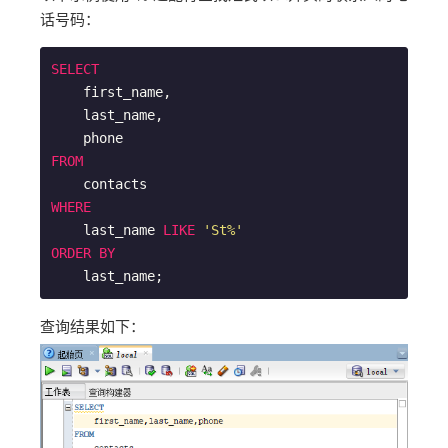
话号码：
SELECT
    first_name,

    last_name,

FROM
WHERE
    last_name 
LIKE
'St%'
ORDER
BY
    last_name;
查询结果如下：