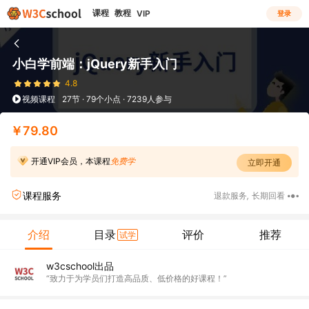
课程
教程
VIP
登录
小白学前端：jQuery新手入门
4.8
视频课程
27节 · 79个小点 · 7239人参与
￥79.80
开通VIP会员，本课程
免费学
立即开通
课程服务
退款服务
,
长期回看
介绍
目录
评价
推荐
试学
w3cschool出品
“致力于为学员们打造高品质、低价格的好课程！”