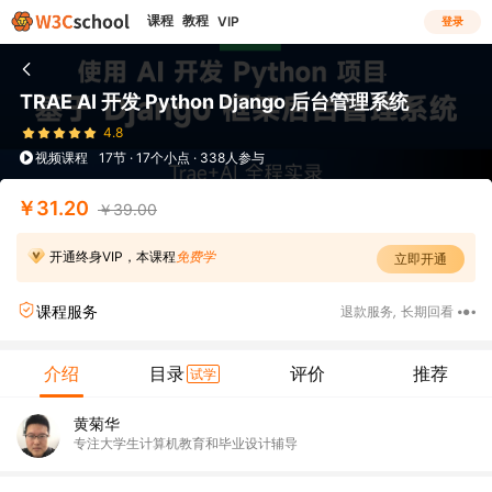
课程
教程
VIP
登录
TRAE AI 开发 Python Django 后台管理系统
4.8
视频课程
17节 · 17个小点 · 338人参与
￥31.20
￥39.00
开通终身VIP，本课程
免费学
立即开通
课程服务
退款服务
,
长期回看
介绍
目录
评价
推荐
试学
黄菊华
专注大学生计算机教育和毕业设计辅导