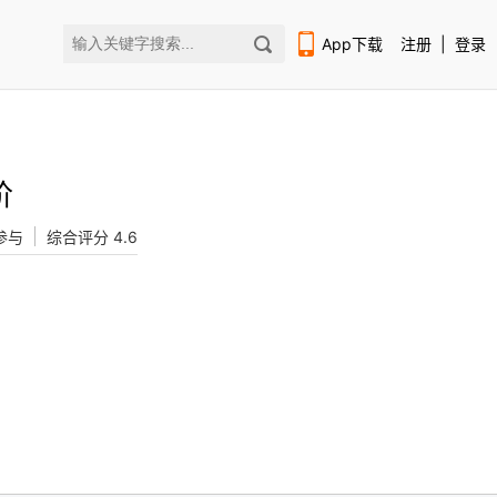
App下载
注册
|
登录
阶
人参与
综合评分 4.6
扫码下载编程狮APP