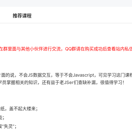
推荐课程
在群里面与其他小伙伴进行交流，QQ群请在购买成功后查看站内私
微片面的说，不会JS数据交互，等于不会Javascript，可见学习这门
学员掌握相关的知识，还有益于老JSer们查缺补漏，很值得学习！
了图纸，盖不起大楼来；
能；
“失灵”；