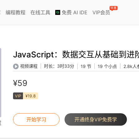
特惠
库
编程教程
在线工具
免费 AI IDE
VIP会员
JavaScript：数据交互从基础到进
时长：
3时33分
视频课程
19 节
19 个小点
2.8k
¥59
VIP
¥19.8
开始学习
开通终身VIP免费学
藏