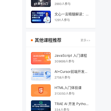
2993人参与
⽂⼼⼀⾔精髓解读：AI打造引⼈⼊胜的新媒体⽂案
1291人参与
其他课程推荐
更多>>
JavaScript 入门课程
309699人参与
AI×Cursor前端开发：零基础学HTML5·CSS3·JavaScript到高级项目实战
2758人参与
HTML入门体验课
313050人参与
TRAE AI 开发 Python Django 后台管理系统
334人参与