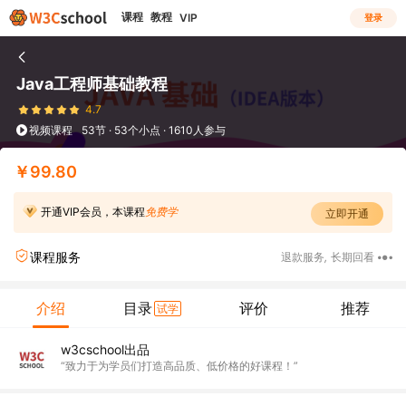
课程
教程
VIP
登录
Java工程师基础教程
4.7
视频课程
53节 · 53个小点 · 1610人参与
￥99.80
开通VIP会员，本课程
免费学
立即开通
课程服务
退款服务
,
长期回看
介绍
目录
评价
推荐
试学
w3cschool出品
“致力于为学员们打造高品质、低价格的好课程！”