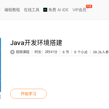
特惠
库
编程教程
在线工具
免费 AI IDE
VIP会员
Java开发环境搭建
时长：
2时41分
视频课程
6 节
6 个小点
38.2k人
开始学习
藏