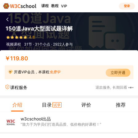
课程
教程
VIP
登录
150道Java大型面试题详解
4.8
视频课程
31节 · 31个小点 · 2922人参与
￥119.80
开通VIP会员，本课程
免费学
立即开通
课程服务
退款服务
,
长期回看
介绍
目录
评价
推荐
试学
w3cschool出品
“致力于为学员们打造高品质、低价格的好课程！”