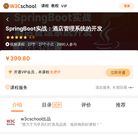
课程
教程
VIP
登录
SpringBoot实战：酒店管理系统的开发
4.9
视频课程
27节 · 27个小点 · 2990人参与
￥399.80
开通VIP会员，本课程
免费学
立即开通
课程服务
退款服务
,
长期回看
介绍
目录
评价
推荐
试学
w3cschool出品
“致力于为学员们打造高品质、低价格的好课程！”