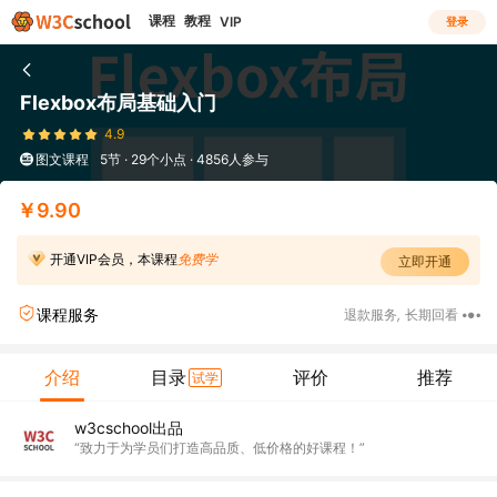
课程
教程
VIP
登录
Flexbox布局基础入门
4.9
图文课程
5节 · 29个小点 · 4856人参与
￥9.90
开通VIP会员，本课程
免费学
立即开通
课程服务
退款服务
,
长期回看
介绍
目录
评价
推荐
试学
w3cschool出品
“致力于为学员们打造高品质、低价格的好课程！”