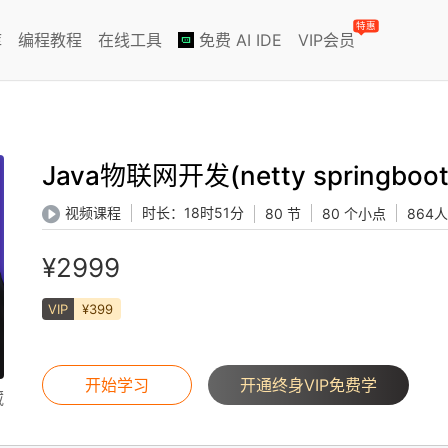
特惠
库
编程教程
在线工具
免费 AI IDE
VIP会员
Java物联网开发(netty springboot
时长：
18时51分
视频课程
80 节
80 个小点
864
¥2999
VIP
¥399
开始学习
开通终身VIP免费学
藏