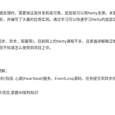
数据处理时，需要保证高并发和高可靠，底层就可以用Netty支撑。本
剖析，并编写了大量的应用实例。通过学习可以快速学习Netty的底层
、同步、异步，阻塞等)，目前网上的Netty课程不多，且普遍讲解晦涩
，但不知道怎么使用到项目之中。
理解；
包括: 心跳(heartbeat)服务、EventLoop源码、任务提交到异
IM聊天项目,掌握IM架构知识