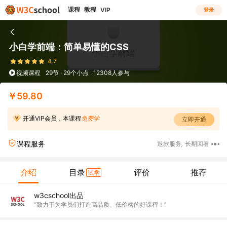
课程
教程
VIP
登录
小白学前端：简单易懂的CSS
4.7
视频课程
29节 · 29个小点 · 12308人参与
￥59.80
开通VIP会员，本课程
免费学
立即开通
课程服务
退款服务
,
长期回看
介绍
目录
评价
推荐
试学
w3cschool出品
“致力于为学员们打造高品质、低价格的好课程！”