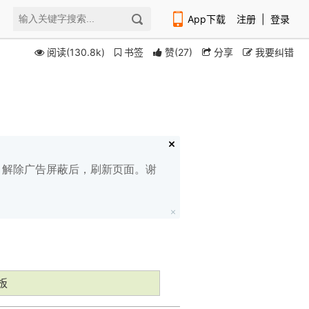
App下载
注册
|
登录
阅读(130.8k)
书签
赞
(
27
)
分享
我要纠错
扫码下载编程狮APP
白名单，解除广告屏蔽后，刷新页面。谢
板