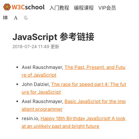
入门教程
编程课程
VIP会员
JavaScript 参考链接
2018-07-24 11:49 更新
Axel Rauschmayer,
The Past, Present, and Futu
re of JavaScript
John Dalziel,
The race for speed part 4: The fut
ure for JavaScript
Axel Rauschmayer,
Basic JavaScript for the imp
atient programmer
resin.io,
Happy 18th Birthday JavaScript! A look
at an unlikely past and bright future