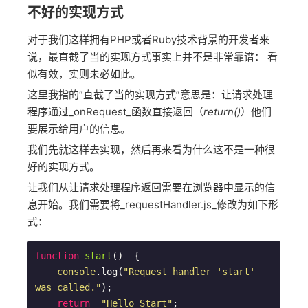
不好的实现方式
对于我们这样拥有PHP或者Ruby技术背景的开发者来
说，最直截了当的实现方式事实上并不是非常靠谱： 看
似有效，实则未必如此。
这里我指的“直截了当的实现方式”意思是：让请求处理
程序通过_onRequest_函数直接返回（
return()
）他们
要展示给用户的信息。
我们先就这样去实现，然后再来看为什么这不是一种很
好的实现方式。
让我们从让请求处理程序返回需要在浏览器中显示的信
息开始。我们需要将_requestHandler.js_修改为如下形
式：
function
start
(
)  
{

console
.log(
"Request handler 'start' 
was called."
);  

return
"Hello Start"
;
