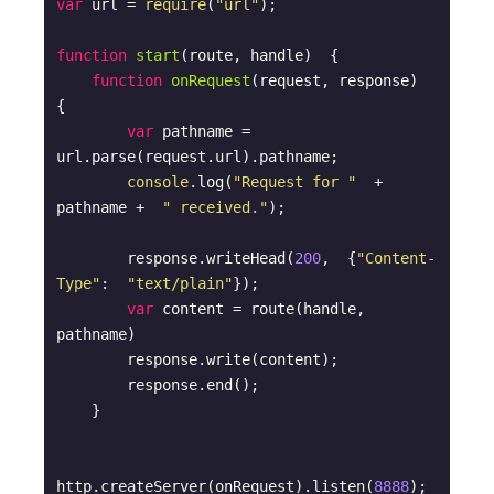
var
 url = 
require
(
"url"
);

function
start
(
route, handle
)  
{  

function
onRequest
(
request, response
)  
{    

var
 pathname = 
url.parse(request.url).pathname;

console
.log(
"Request for "
  + 
pathname +  
" received."
);

        response.writeHead(
200
,  {
"Content-
Type"
:  
"text/plain"
});    

var
 content = route(handle, 
pathname)

        response.write(content);

        response.end();  

    }

http.createServer(onRequest).listen(
8888
);
