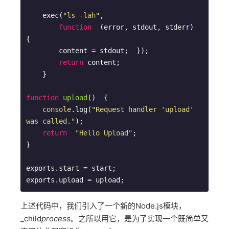
    exec(
"ls -lah"
,  

function
  (
error, stdout, stderr
)  
{    

        content = stdout;  });  

return
 content;

    }

function
upload
(
)  
{

console
.log(
"Request handler 'upload' 
was called."
);  

return
"Hello Upload"
;

}

exports.start = start;

exports.upload = upload;
上述代码中，我们引入了一个新的Node.js模块，
_child
process
。之所以用它，是为了实现一个既简单又