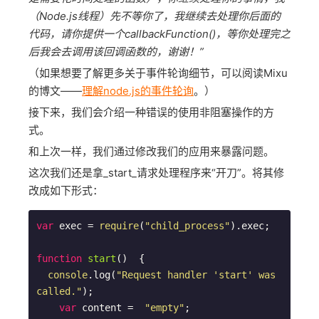
（Node.js线程）先不等你了，我继续去处理你后面的
代码，请你提供一个callbackFunction()，等你处理完之
后我会去调用该回调函数的，谢谢！”
（如果想要了解更多关于事件轮询细节，可以阅读Mixu
的博文——
理解node.js的事件轮询
。）
接下来，我们会介绍一种错误的使用非阻塞操作的方
式。
和上次一样，我们通过修改我们的应用来暴露问题。
这次我们还是拿_start_请求处理程序来“开刀”。将其修
改成如下形式：
var
 exec = 
require
(
"child_process"
).exec;

function
start
(
)  
{

console
.log(
"Request handler 'start' was 
called."
);  

var
 content =  
"empty"
;
