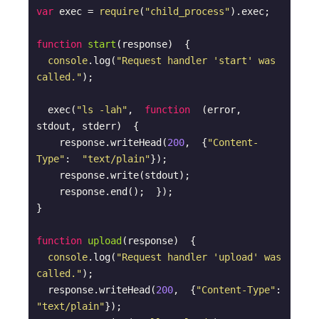
var
 exec = 
require
(
"child_process"
).exec;

function
start
(
response
)  
{

console
.log(
"Request handler 'start' was 
called."
);

  exec(
"ls -lah"
,  
function
  (
error, 
stdout, stderr
)  
{

    response.writeHead(
200
,  {
"Content-
Type"
:  
"text/plain"
});

    response.write(stdout);

    response.end();  });

}

function
upload
(
response
)  
{

console
.log(
"Request handler 'upload' was 
called."
);

  response.writeHead(
200
,  {
"Content-Type"
:  
"text/plain"
});
