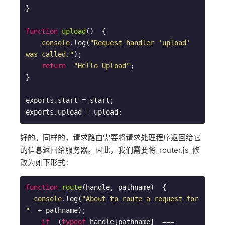
}

function
upload
(
)  
{

console
.log(
"Request handler 'upload' 
was called."
);  

return
"Hello Upload"
;

}

exports.start = start;

exports.upload = upload;
好的。同样的，请求路由需要将请求处理程序返回给它
的信息返回给服务器。因此，我们需要将_router.js_修
改为如下形式：
function
route
(
handle, pathname
)  
{

console
.log(
"About to route a request for 
"
  + pathname);  

if
  (
typeof
 handle[pathname]  ===  