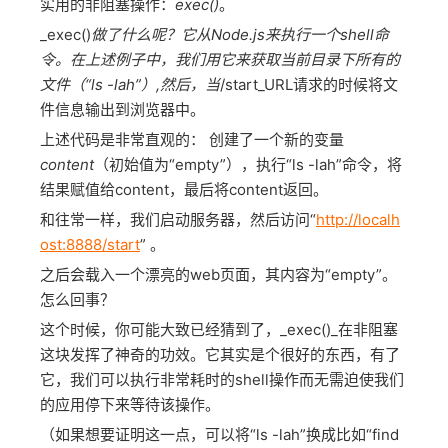
实用的非阻塞操作：
exec()
。
_exec()
做了什么呢？它从Node.js来执行一个shell命
令。在上述例子中，我们用它来获取当前目录下所有的
文件（“ls -lah”）,然后，当
/start_URL请求的时候将文
件信息输出到浏览器中。
上述代码是非常直观的： 创建了一个新的变量
content
（初始值为“empty”），执行“ls -lah”命令，将
结果赋值给content，最后将content返回。
和往常一样，我们启动服务器，然后访问“
http://localh
ost:8888/start
” 。
之后会载入一个漂亮的web页面，其内容为“empty”。
怎么回事？
这个时候，你可能大致已经猜到了，_exec()_在非阻塞
这块发挥了神奇的功效。它其实是个很好的东西，有了
它，我们可以执行非常耗时的shell操作而无需迫使我们
的应用停下来等待该操作。
（如果想要证明这一点，可以将“ls -lah”换成比如“find