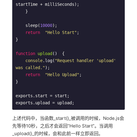
startTime + milliSeconds);  

    }

    sleep(
10000
);  

return
"Hello Start"
;

}

function
upload
(
)  
{

console
.log(
"Request handler 'upload' 
was called."
);  

return
"Hello Upload"
;

}

exports.start = start;

上述代码中，当函数_start()_被调用的时候，Node.js会
先等待10秒，之后才会返回“Hello Start”。当调用
_upload()_的时候，会和此前一样立即返回。