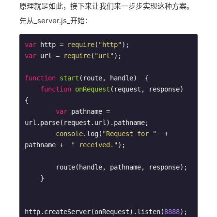
原理就是如此，接下来让我们来一步步实现这种方案。
先从_server.js_开始：
var
 http = 
require
(
"http"
var
 url = 
require
(
"url"
);

function
start
(
route, handle
)  
{  

function
onRequest
(
request, response
)  
{    

var
 pathname = 
url.parse(request.url).pathname;

console
.log(
"Request for "
  + 
pathname +  
" received."
);

        route(handle, pathname, response);  

    }

http.createServer(onRequest).listen(
8888
);
