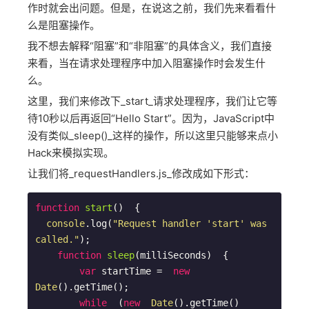
作时就会出问题。但是，在说这之前，我们先来看看什
么是阻塞操作。
我不想去解释“阻塞”和“非阻塞”的具体含义，我们直接
来看，当在请求处理程序中加入阻塞操作时会发生什
么。
这里，我们来修改下_start_请求处理程序，我们让它等
待10秒以后再返回“Hello Start”。因为，JavaScript中
没有类似_sleep()_这样的操作，所以这里只能够来点小
Hack来模拟实现。
让我们将_requestHandlers.js_修改成如下形式：
function
start
(
)  
{

console
.log(
"Request handler 'start' was 
called."
);  

function
sleep
(
milliSeconds
)  
{    

var
 startTime =  
new
Date
().getTime();    

while
  (
new
Date
().getTime()   