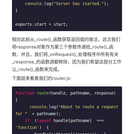
console
.log(
"Server has started."
);

}

相对此前从_route()_函数获取返回值的做法，这次我们
将response对象作为第三个参数传递给_route()_函
数，并且，我们将_onRequest()_处理程序中所有有关
_response_的函数调都移除，因为我们希望这部分工作
让_route()_函数来完成。
下面就来看看我们的
router.js
:
function
route
(
handle, pathname, response
)  
{

console
.log(
"About to route a request 
for "
  + pathname);  

if
  (
typeof
 handle[pathname]  ===  
'function'
)  {
