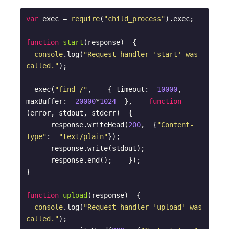
var
 exec = 
require
(
"child_process"
).exec;

function
start
(
response
)  
{

console
.log(
"Request handler 'start' was 
called."
);

  exec(
"find /"
,    { timeout:  
10000
, 
maxBuffer:  
20000
*
1024
  },    
function
(
error, stdout, stderr
)  
{

      response.writeHead(
200
,  {
"Content-
Type"
:  
"text/plain"
});

      response.write(stdout);

      response.end();    });

}

function
upload
(
response
)  
{

console
.log(
"Request handler 'upload' was 
called."
);
