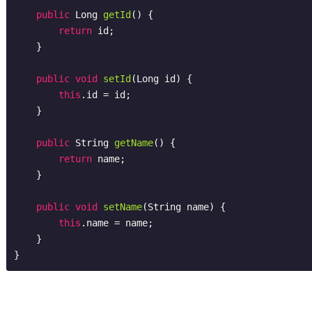
public
 Long 
getId
()
{

return
 id;

    }

public
void
setId
(Long id)
{

this
.id = id;

    }

public
 String 
getName
()
{

return
 name;

    }

public
void
setName
(String name)
{

this
.name = name;

    }

}