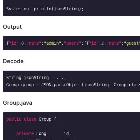
Output
{
"id"
:
0
,
"name"
:
"admin"
,
"users"
:[{
"id"
:
2
,
"name"
:
"guest
Decode
String jsonString = ...;

Group.java
public
class
Group
{

private
 Long       id;
