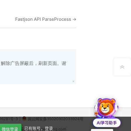
在线笔记
Fastjson API ParseProcess
→
App下载
公众号
意见反馈
白名单，解除广告屏蔽后，刷新页面。谢
16281号-3
|
闽公网安备35020302033924号
X
已有账号，登录
64
微信登录
|
举报邮箱：jubao@eeedong.com