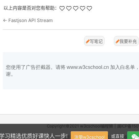
以上内容是否对您有帮助：
←
Fastjson API Stream
写笔记
我要补充
您使用了广告拦截器。请将 www.w3cschool.cn 加入
谢。
Copyright©2021
w3cschool
编程狮
|
闽ICP备150
学，学习精选优质好课快人一步!
或直接
违法和不良信息举报电话：173-0602-23
注册w3cschool