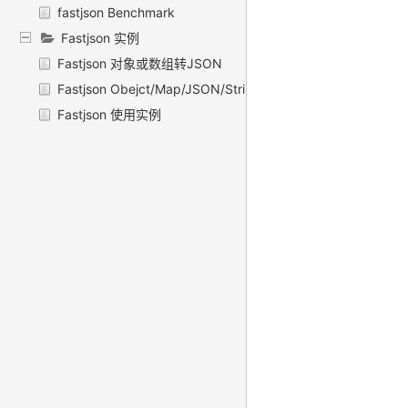
fastjson Benchmark
Fastjson 实例
Fastjson 对象或数组转JSON
Fastjson Obejct/Map/JSON/String 互转
Fastjson 使用实例