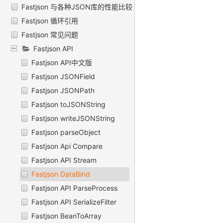
Fastjson 与各种JSON库的性能比较
Fastjson 循环引用
Fastjson 常见问题
Fastjson API
Fastjson API中文版
Fastjson JSONField
Fastjson JSONPath
Fastjson toJSONString
Fastjson writeJSONString
Fastjson parseObject
Fastjson Api Compare
Fastjson API Stream
Fastjson DataBind
Fastjson API ParseProcess
Fastjson API SerializeFilter
Fastjson BeanToArray