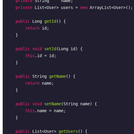
private
 String     name;

private
 List<User> users = 
new
 ArrayList<User>();

public
 Long 
getId
()
{

return
 id;

    }

public
void
setId
(Long id)
{

this
.id = id;

    }

public
 String 
getName
()
{

return
 name;

    }

public
void
setName
(String name)
{

this
.name = name;

    }

public
 List<User> 
getUsers
()
{
