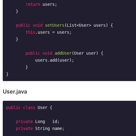
return
 users;

    }

public
void
setUsers
(List<User> users)
{

this
.users = users;

    }

public
void
addUser
(User user)
{

            users.add(user);

        }

User.java
public
class
User
{

private
 Long   id;

private
 String name;
