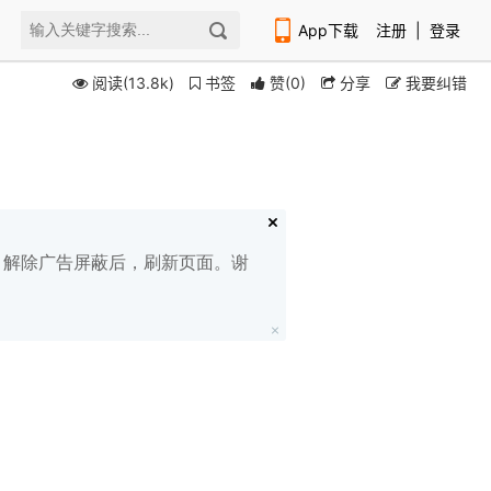
App下载
注册
|
登录
阅读(13.8k)
书签
赞
(
0
)
分享
我要纠错
扫码下载编程狮APP
白名单，解除广告屏蔽后，刷新页面。谢