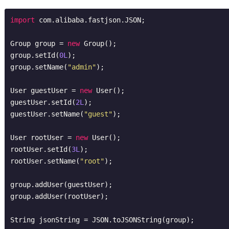
import
 com.alibaba.fastjson.JSON;

Group group = 
new
 Group();

group.setId(
0L
);

group.setName(
"admin"
);

User guestUser = 
new
 User();

guestUser.setId(
2L
);

guestUser.setName(
"guest"
);

User rootUser = 
new
 User();

rootUser.setId(
3L
);

rootUser.setName(
"root"
);

group.addUser(guestUser);

group.addUser(rootUser);

String jsonString = JSON.toJSONString(group);
