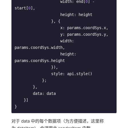
                    width: end[
0
] - 
start[
0
],

                    height: height

                }, {

                    x: params.coordSys.x,

                    y: params.coordSys.y,

                    width: 
params.coordSys.width,

                    height: 
params.coordSys.height

                }),

                style: api.style()

            };

        },

        data: data

    }]

}
对于 data 中的每个数据项（为方便描述，这里称