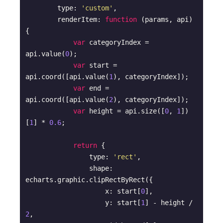
        type: 
'custom'
,

        renderItem: 
function
 (
params, api
) 
{

var
 categoryIndex = 
api.value(
0
);

var
 start = 
api.coord([api.value(
1
), categoryIndex]);

var
 end = 
api.coord([api.value(
2
), categoryIndex]);

var
 height = api.size([
0
, 
1
])
[
1
] * 
0.6
;

return
 {

                type: 
'rect'
,

                shape: 
echarts.graphic.clipRectByRect({

                    x: start[
0
],

                    y: start[
1
] - height / 
2
,
