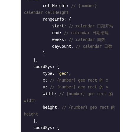
        cellHeight: 
// {number} 
calendar cellHeight
        rangeInfo: {

            start: 
// calendar 日期开端
            end: 
// calendar 日期结尾
            weeks: 
// calendar 周数
            dayCount: 
// calendar 日数
        }

    },

    coordSys: {

        type: 
'geo'
,

        x: 
// {number} geo rect 的 x
        y: 
// {number} geo rect 的 y
        width: 
// {number} geo rect 的 
width
        height: 
// {number} geo rect 的 
height
    },

    coordSys: {
