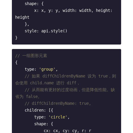
    shape: {

        x: x, y: y, width: width, height: 
height

    },

    style: api.style()

}
// 一组图形元素
{

    type: 
'group'
,

// 如果 diffChildrenByName 设为 true，则
会使用 child.name 进行 diff，
// 从而能有更好的过度动画，但是降低性能。缺
省为 false。
// diffChildrenByName: true,
    children: [{

        type: 
'circle'
,

        shape: {

            cx: cx, cy: cy, r: r
