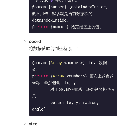
（维度从 
0
 开始计数）。

@param {number} [dataIndexInside] 一
般不用传，默认就是当前数据项的 
dataIndexInside。

@
return
 {number} 给定维度上的值。
coord
将数据值映射到坐标系上：
@param {
Array
.<number>} data 数据
值。

@
return
 {
Array
.<number>} 画布上的点的
坐标，至少包含：[x, y]

        对于polar坐标系，还会包含其他信
息：

        polar: [x, y, radius, 
angle]
size