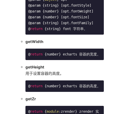
@param {string} [opt.fontStyle]

@param {number} [opt.fontWeight]

@param {number} [opt.fontSize]

@param {string} [opt.fontFamily]

@
return
 {string} font 字符串。
getWidth
@
return
 {number} echarts 容器的宽度。
getHeight
用于设置容器的高度。
@
return
 {number} echarts 容器的高度。
getZr
@
return
 {
module
:zrender} zrender 实