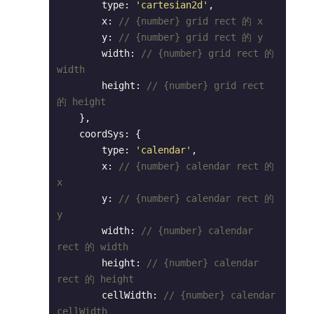
        type: 
'cartesian2d'
,

        x: 
// {number} grid rect 的 x
        y: 
// {number} grid rect 的 y
        width: 
// {number} grid rect 的 
width
        height: 
// {number} grid rect 
的 height
    },

    coordSys: {

        type: 
'calendar'
,

        x: 
// {number} calendar rect 的 
x
        y: 
// {number} calendar rect 的 
y
        width: 
// {number} calendar 
rect 的 width
        height: 
// {number} calendar 
rect 的 height
        cellWidth: 
// {number} calendar 
cellWidth