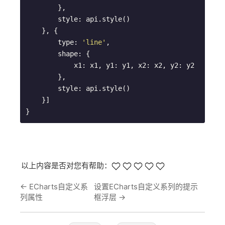
        },

        style: api.style()

    }, {

        type: 
'line'
,

        shape: {

            x1: x1, y1: y1, x2: x2, y2: y2

        },

        style: api.style()

    }]

}
以上内容是否对您有帮助：
←
ECharts自定义系
设置ECharts自定义系列的提示
列属性
框浮层
→