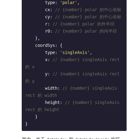
        type: 
'polar'
,

        cx: 
// {number} polar 的中心坐标
        cy: 
// {number} polar 的中心坐标
        r: 
// {number} polar 的外半径
        r0: 
// {number} polar 的内半径
    },

    coordSys: {

        type: 
'singleAxis'
,

        x: 
// {number} singleAxis rect 
的 x
        y: 
// {number} singleAxis rect 
的 y
        width: 
// {number} singleAxis 
rect 的 width
        height: 
// {number} singleAxis 
rect 的 height
    }

}