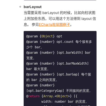
barLayout
当需要采用 barLayout 的时候，比如向柱状图
上附加些东西，可以用这个方法得到 layout 信
息。 参见
ECharts柱状图例子
。
@param {
Object
} opt

@param {number} opt.count 每个簇有多
少个 bar。

@param {number} [opt.barWidth] bar 
宽度。

@param {number} [opt.barMaxWidth] 
bar 最大宽度。

@param {number} [opt.barGap] 每个簇
的 bar 之间的宽度。

@param {number} 
[opt.barCategoryGap] 不同簇间的宽度。

@
return
 {
Array
.<
Object
>} [{

        width: number bar 的宽度。
