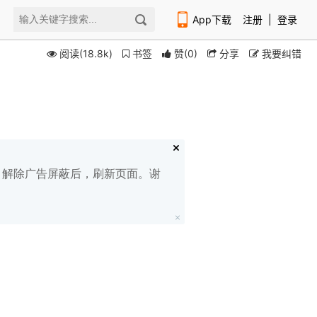
App下载
注册
|
登录
阅读(18.8k)
书签
赞
(
0
)
分享
我要纠错
扫码下载编程狮APP
白名单，解除广告屏蔽后，刷新页面。谢