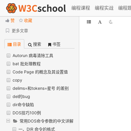
DOS 命令学习手册
编程课程
编程实战
编程
赞
收藏
更多文章
目录
搜索
书签
Autorun 病毒清除工具
bat 批处理教程
Code Page 的概念及其设置值
copy
delims=和tokens=星号 的差别
del的bug
dir命令缺陷
DOS技巧100例
常用DOS命令参数的中文详解
一、DIR 命令的格式