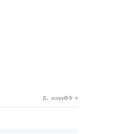
在线笔记
五、xcopy命令
→
App下载
公众号