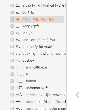
二、attrib [+r|-r] [+a|-a] [+s|-s] [+h|-h] [d: ] [name] [/s]
三、cd 介绍
四、copy [/y][/-y][/v][ /B]
五、xcopy命令
六、 del /p
七、undelete [name] /au
八、deltree /y [driveath]
九、dos=high[|low[umb|noumb]]
十、doskey
十一、emm386.exe
十二、fc
十三、format
十四、unformat 命令
十六、interlnk.exe 与intersvr.exe
十七、memmaker[/batch][session][/swaprive]
十八、memitem memcolor memdefault