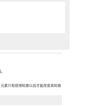
围。
yle 属性。元素只有获得轮廓以后才能改变其轮廓