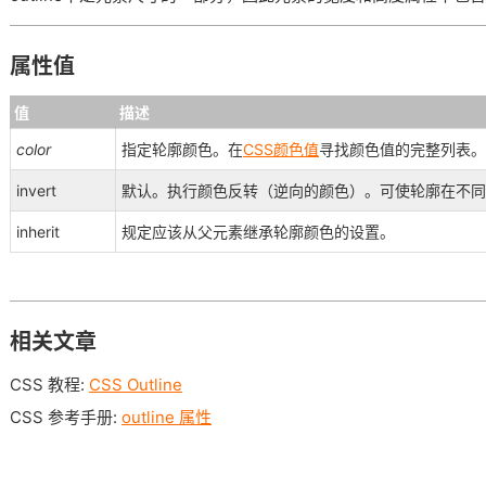
属性值
值
描述
color
指定轮廓颜色。在
CSS颜色值
寻找颜色值的完整列表。
invert
默认。执行颜色反转（逆向的颜色）。可使轮廓在不同
inherit
规定应该从父元素继承轮廓颜色的设置。
相关文章
CSS 教程:
CSS Outline
CSS 参考手册:
outline 属性