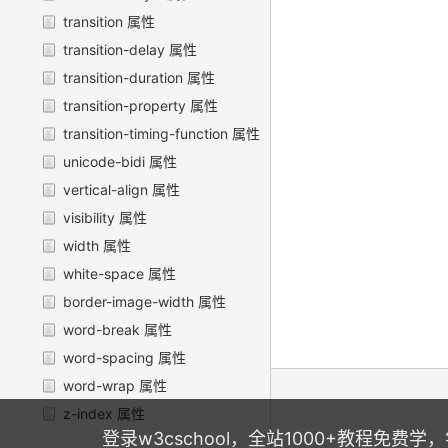
transition 属性
transition-delay 属性
transition-duration 属性
transition-property 属性
transition-timing-function 属性
unicode-bidi 属性
vertical-align 属性
visibility 属性
width 属性
white-space 属性
border-image-width 属性
word-break 属性
word-spacing 属性
word-wrap 属性
z-index 属性
登录w3cschool，全站1000+教程免费