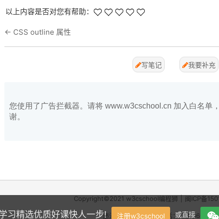
以上内容是否对您有帮助：
←
CSS outline 属性
写笔记
我要补充
您使用了广告拦截器。请将 www.w3cschool.cn 加入
谢。
Copyright©2021
w3cschool
编程狮
|
闽ICP备150
学，学习精选优质好课快人一步!
或直接
违法和不良信息举报电话：173-0602-23
注册w3cschool