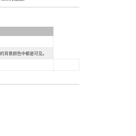
的背景颜色中都是可见。