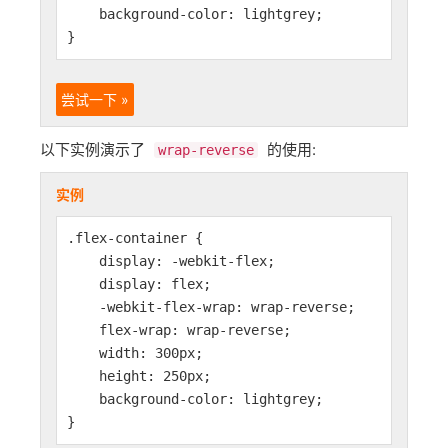
background-color: lightgrey;
}
尝试一下 »
以下实例演示了
的使用:
wrap-reverse
实例
.flex-container {
display: -webkit-flex;
display: flex;
-webkit-flex-wrap: wrap-reverse;
flex-wrap: wrap-reverse;
width: 300px;
height: 250px;
background-color: lightgrey;
}