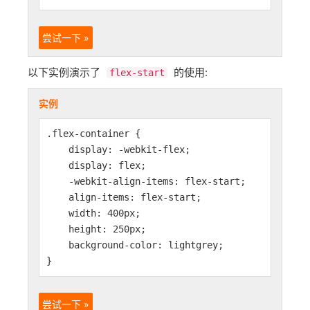
尝试一下 »
以下实例演示了
的使用:
flex-start
实例
.flex-container {
display: -webkit-flex;
display: flex;
-webkit-align-items: flex-start;
align-items: flex-start;
width: 400px;
height: 250px;
background-color: lightgrey;
}
尝试一下 »