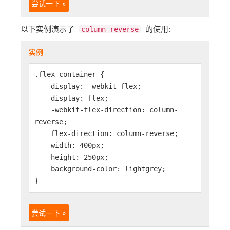
尝试一下 »
以下实例演示了
的使用:
column-reverse
实例
.flex-container {
display: -webkit-flex;
display: flex;
-webkit-flex-direction: column-
reverse;
flex-direction: column-reverse;
width: 400px;
height: 250px;
background-color: lightgrey;
}
尝试一下 »