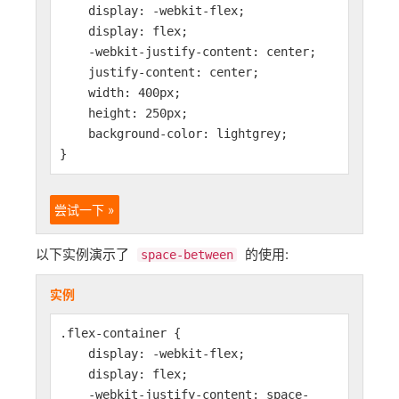
display: -webkit-flex;
display: flex;
-webkit-justify-content: center;
justify-content: center;
width: 400px;
height: 250px;
background-color: lightgrey;
}
尝试一下 »
以下实例演示了
的使用:
space-between
实例
.flex-container {
display: -webkit-flex;
display: flex;
-webkit-justify-content: space-