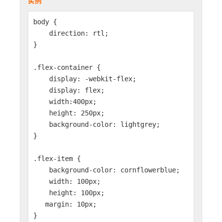
实例
body {
direction: rtl;
}
.flex-container {
display: -webkit-flex;
display: flex;
width:400px;
height: 250px;
background-color: lightgrey;
}
.flex-item {
background-color: cornflowerblue;
width: 100px;
height: 100px;
margin: 10px;
}