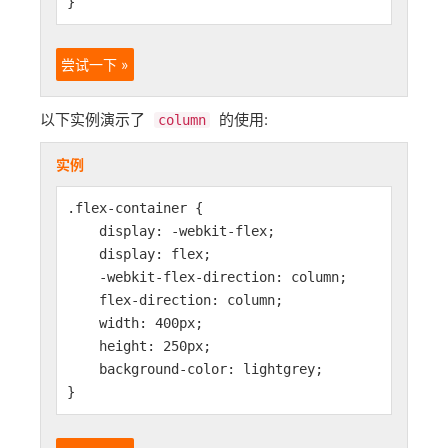
}
尝试一下 »
以下实例演示了
的使用:
column
实例
.flex-container {
display: -webkit-flex;
display: flex;
-webkit-flex-direction: column;
flex-direction: column;
width: 400px;
height: 250px;
background-color: lightgrey;
}