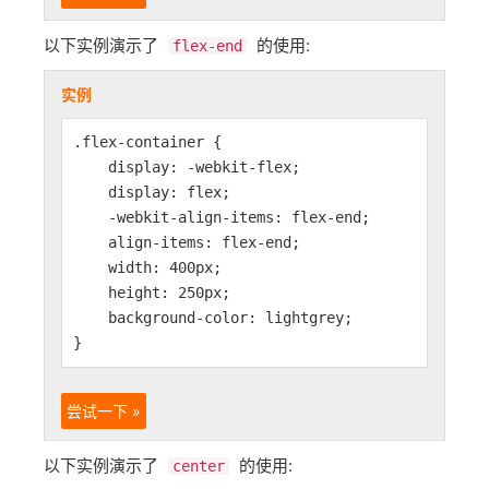
以下实例演示了
的使用:
flex-end
实例
.flex-container {
display: -webkit-flex;
display: flex;
-webkit-align-items: flex-end;
align-items: flex-end;
width: 400px;
height: 250px;
background-color: lightgrey;
}
尝试一下 »
以下实例演示了
的使用:
center