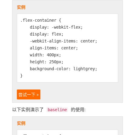
实例
.flex-container {
display: -webkit-flex;
display: flex;
-webkit-align-items: center;
align-items: center;
width: 400px;
height: 250px;
background-color: lightgrey;
}
尝试一下 »
以下实例演示了
的使用:
baseline
实例