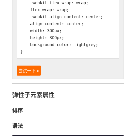
-webkit-flex-wrap: wrap;
flex-wrap: wrap;
-webkit-align-content: center;
align-content: center;
width: 300px;
height: 300px;
background-color: lightgrey;
}
尝试一下 »
弹性子元素属性
排序
语法