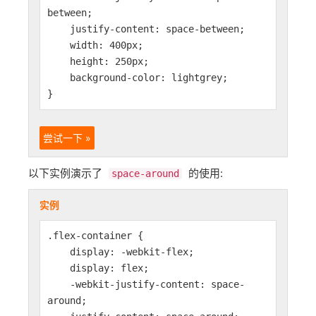
between;
justify-content: space-between;
width: 400px;
height: 250px;
background-color: lightgrey;
}
尝试一下 »
以下实例演示了
的使用:
space-around
实例
.flex-container {
display: -webkit-flex;
display: flex;
-webkit-justify-content: space-
around;