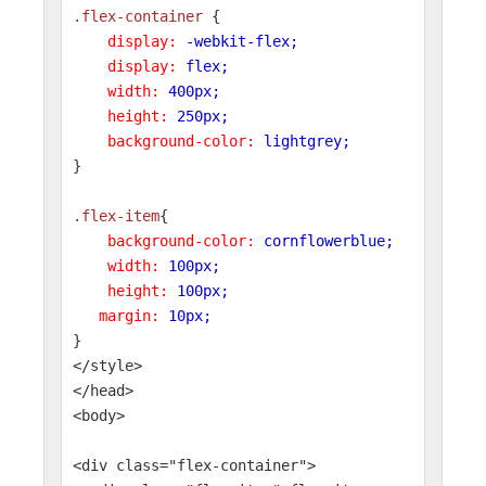
.flex-container
{
display:
-webkit-flex;
display:
flex;
width:
400px;
height:
250px;
background-color:
lightgrey;
}
.flex-item
{
background-color:
cornflowerblue;
width:
100px;
height:
100px;
margin:
10px;
}
</style>
</head>
<body>
<div class="flex-container">