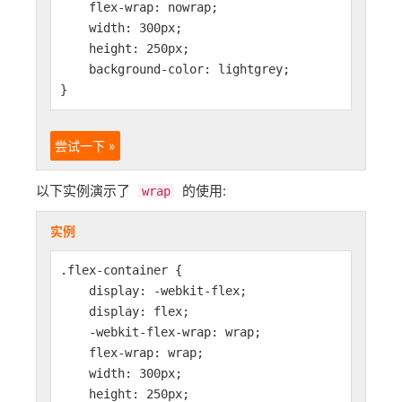
flex-wrap: nowrap;
width: 300px;
height: 250px;
background-color: lightgrey;
}
尝试一下 »
以下实例演示了
的使用:
wrap
实例
.flex-container {
display: -webkit-flex;
display: flex;
-webkit-flex-wrap: wrap;
flex-wrap: wrap;
width: 300px;
height: 250px;