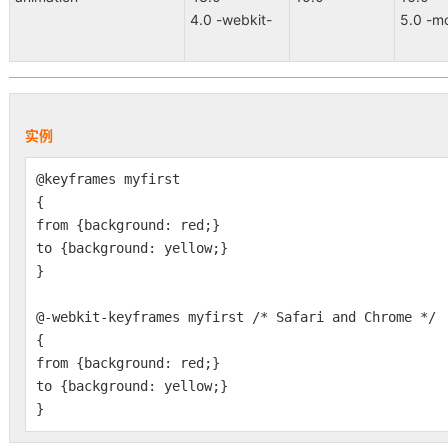
4.0 -webkit-
5.0 -m
实例
@keyframes myfirst
{
from {background: red;}
to {background: yellow;}
}
@-webkit-keyframes myfirst /* Safari and Chrome */
{
from {background: red;}
to {background: yellow;}
}