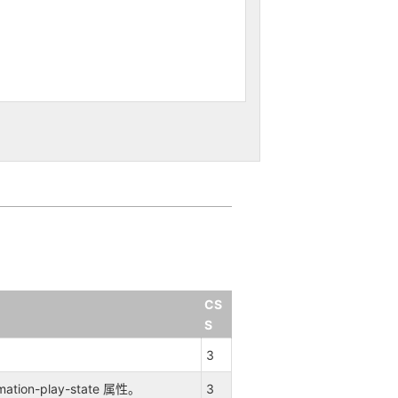
CS
S
3
on-play-state 属性。
3