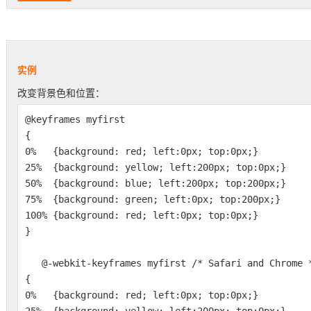
实例
改变背景色和位置：
@keyframes myfirst
{
0% {background: red; left:0px; top:0px;}
25% {background: yellow; left:200px; top:0px;}
50% {background: blue; left:200px; top:200px;}
75% {background: green; left:0px; top:200px;}
100% {background: red; left:0px; top:0px;}
}
@-webkit-keyframes myfirst /* Safari and Chrome 
{
0% {background: red; left:0px; top:0px;}