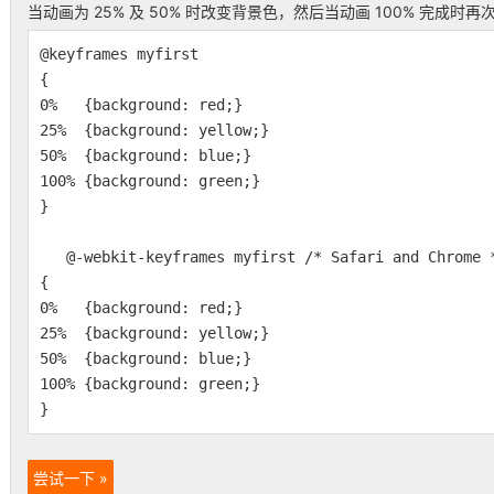
当动画为 25% 及 50% 时改变背景色，然后当动画 100% 完成时再
@keyframes myfirst
{
0% {background: red;}
25% {background: yellow;}
50% {background: blue;}
100% {background: green;}
}
@-webkit-keyframes myfirst /* Safari and Chrome 
{
0% {background: red;}
25% {background: yellow;}
50% {background: blue;}
100% {background: green;}
}
尝试一下 »