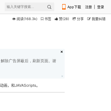
App下载
注册
|
登录
阅读(168.3k)
书签
赞
(
28
)
分享
我要纠错
扫码下载编程狮APP
白名单，解除广告屏蔽后，刷新页面。谢
，和JAVAScripts。