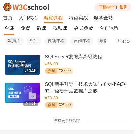
下载APP
|
登录
首页
入门教程
编程课程
特色实战
畅学全站
全部
免费
微课
视频课
会员免费
合作课程
筛选
数据库
SQL
视频课程
合作课程
最热
SQLServer数据库高级教程
¥38.00
3.1K
会员
¥37.90
SQL新手引导：技术大咖与美女小白联
袂，轻松开启数据库之旅
¥79.80
1.2K
会员
¥39.90
没有更多课程了