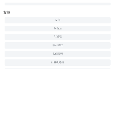
标签
全部
Python
AI编程
学习路线
实例代码
计算机考级
HTML
CSS
JavaScript
PHP
Java
C
C++
jQuery