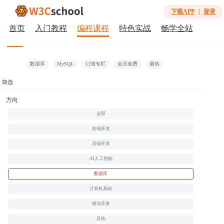
下载APP
|
登录
首页
入门教程
编程课程
特色实战
畅学全站
全部
免费
微课
视频课
会员免费
合作课程
数据库
MySQL
订阅专栏
会员免费
最热
筛选
暂无相关课程
方向
全部
前端开发
后端开发
AI人工智能
数据库
计算机基础
移动开发
其他