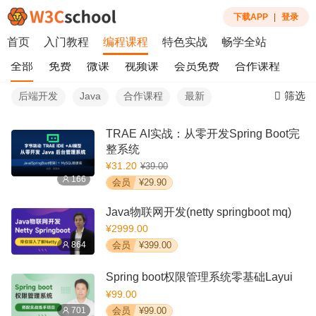
下载APP
|
登录
首页
入门教程
编程课程
特色实战
畅学全站
全部
免费
微课
视频课
会员免费
合作课程
筛选
后端开发
Java
合作课程
最新
TRAE AI实战：从零开发Spring Boot完
整系统
¥31.20
¥39.00
166
会员
¥29.90
Java物联网开发(netty springboot mq)
¥2999.00
864
会员
¥399.00
Spring boot权限管理系统零基础Layui
¥99.00
701
会员
¥99.00