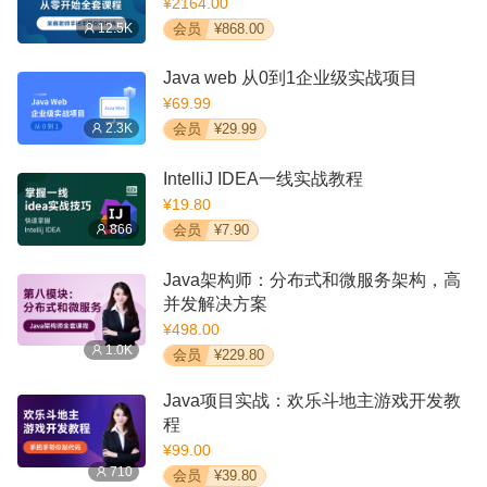
¥2164.00
12.5K
会员
¥868.00
Java web 从0到1企业级实战项目
¥69.99
2.3K
会员
¥29.99
IntelliJ IDEA一线实战教程
¥19.80
866
会员
¥7.90
Java架构师：分布式和微服务架构，高
并发解决方案
¥498.00
1.0K
会员
¥229.80
Java项目实战：欢乐斗地主游戏开发教
程
¥99.00
710
会员
¥39.80