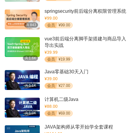
springsecurity前后端分离权限管理系统
¥99.00
843
会员
¥99.00
vue3前后端分离脚手架搭建与商品导入
导出实战
¥39.99
1.6K
会员
¥19.99
Java零基础30天入门
¥39.00
1.1K
会员
¥27.00
计算机二级Java
¥88.00
1.0K
会员
¥69.00
JAVA架构师从零开始学全套课程