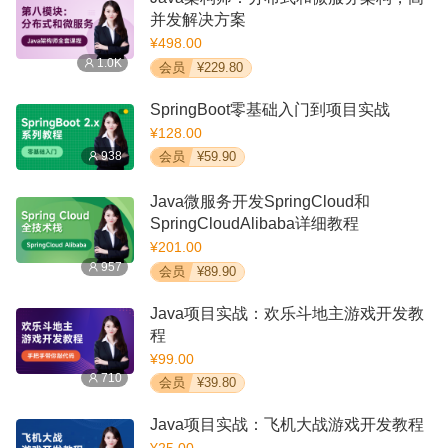
并发解决方案
¥498.00
1.0K
会员
¥229.80
SpringBoot零基础入门到项目实战
¥128.00
938
会员
¥59.90
Java微服务开发SpringCloud和
SpringCloudAlibaba详细教程
¥201.00
957
会员
¥89.90
Java项目实战：欢乐斗地主游戏开发教
程
¥99.00
710
会员
¥39.80
Java项目实战：飞机大战游戏开发教程