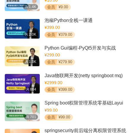
¥10.00
1.4K
会员
¥9.00
泡椒Python全栈一课通
¥399.00
2.0K
会员
¥379.00
Python Gui编程-PyQt5开发与实战
¥299.00
1.3K
会员
¥279.90
Java物联网开发(netty springboot mq)
¥2999.00
864
会员
¥399.00
Spring boot权限管理系统零基础Layui
¥99.00
701
会员
¥99.00
springsecurity前后端分离权限管理系统