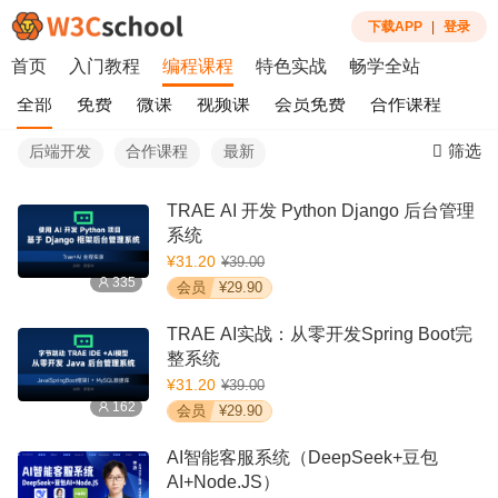
下载APP
|
登录
首页
入门教程
编程课程
特色实战
畅学全站
全部
免费
微课
视频课
会员免费
合作课程
筛选
后端开发
合作课程
最新
TRAE AI 开发 Python Django 后台管理
系统
¥31.20
¥39.00
335
会员
¥29.90
TRAE AI实战：从零开发Spring Boot完
整系统
¥31.20
¥39.00
162
会员
¥29.90
AI智能客服系统（DeepSeek+豆包
AI+Node.JS）