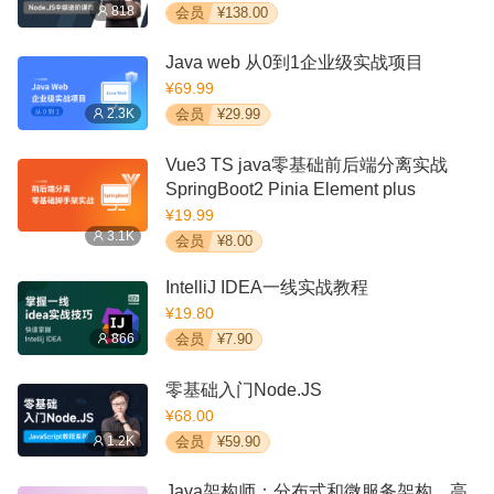
818
会员
¥138.00
Java web 从0到1企业级实战项目
¥69.99
2.3K
会员
¥29.99
Vue3 TS java零基础前后端分离实战
SpringBoot2 Pinia Element plus
¥19.99
3.1K
会员
¥8.00
IntelliJ IDEA一线实战教程
¥19.80
866
会员
¥7.90
零基础入门Node.JS
¥68.00
1.2K
会员
¥59.90
Java架构师：分布式和微服务架构，高