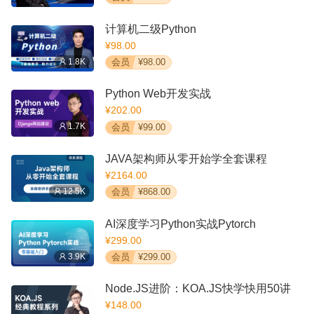
计算机二级Python
¥98.00
1.8K
会员
¥98.00
Python Web开发实战
¥202.00
1.7K
会员
¥99.00
JAVA架构师从零开始学全套课程
¥2164.00
12.5K
会员
¥868.00
AI深度学习Python实战Pytorch
¥299.00
3.9K
会员
¥299.00
Node.JS进阶：KOA.JS快学快用50讲
¥148.00