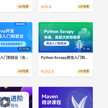
¥59.8
VIP免费
VIP免费
17.1k
6k
Java零基础入门到就业（合集）
Python Scrapy爬虫入门到实战
程师就业学习包，快速掌
scrapy是最流行的python爬虫框架，
。最流行的编程语言之
14天轻松搞定它
¥202.8
VIP免费
VIP免费
方向选择多。