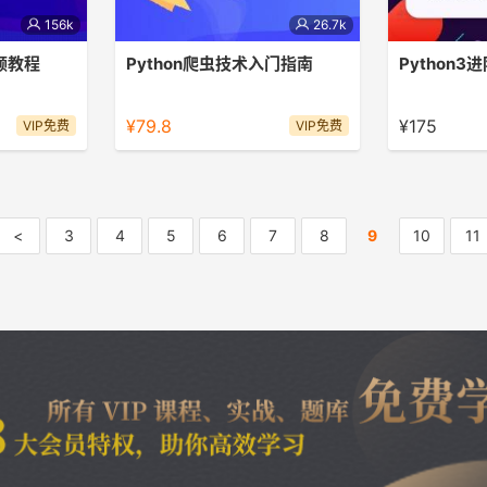
156k
26.7k
视频教程
Python爬虫技术入门指南
37小节轻松掌
Python爬虫技术入门指南
通俗易懂，简洁
析课程
¥79.8
¥175
VIP免费
VIP免费
<
3
4
5
6
7
8
9
10
11