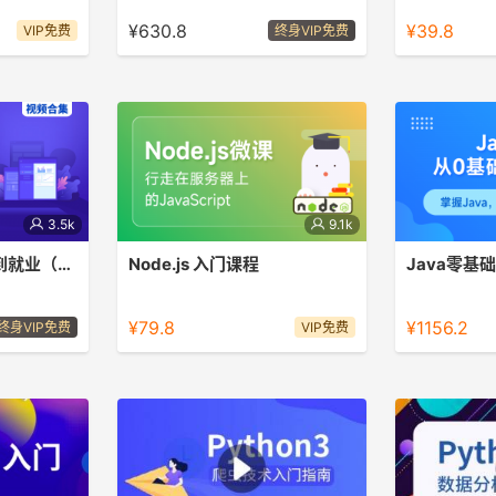
一网打尽（内含4门课程）
试基础关。
¥630.8
¥39.8
VIP免费
终身VIP免费
3.5k
9.1k
Python零基础入门到就业（合集）
Node.js 入门课程
业学习包，快
151个知识点图文呈现，快速掌握！
Java初级工
握Java技能
¥79.8
¥1156.2
终身VIP免费
VIP免费
一，就业发展