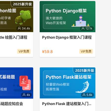
34.4k
12.1k
urtle 绘图入门课程
Python Django 框架入门课程
ython语言中一个很流行的
主流Python Web框架，好用易学。
数库
¥59.8
VIP免费
VIP免费
4k
5.6k
 基础题应知应会
Python Flask 建站框架入门课程
a面试必考点，助力突破面
Python程序员快速建站首选Flask。