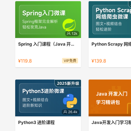
12k
Spring 入门课程（Java 开发框架）
简要介绍ioc和bean容器的概念及简单
微课|快速上手scrapy框
使用
¥119.8
¥139.8
VIP免费
26.4k
Python3 进阶课程
Java开发入门学习
带你精进语法，初窥Python之禅。
课程亮点：练习+讲解，J