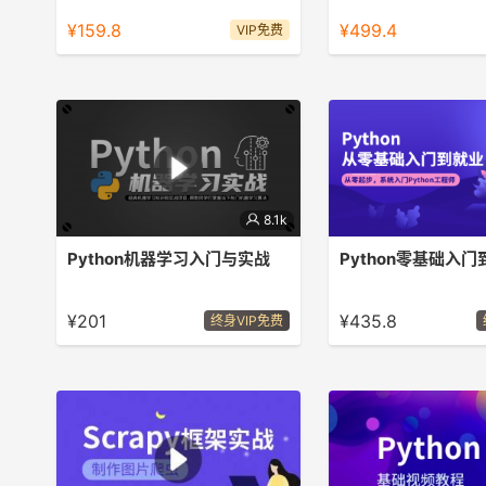
掌握（内含3门课程）
¥159.8
¥499.4
VIP免费
8.1k
Python机器学习入门与实战
本课程讲解经典机器学习知识和实战项
Python零基础入门到就
目，帮助同学们掌握当下热门机器学习
速掌握Python技能。
¥201
¥435.8
终身VIP免费
算法。课程以Python和著名的机器学
习库Scikit-learn为核心工具，基于诸
多数据集进行实战任务，从零开始进行
案例演示，课程简洁清晰、通俗易懂，
非常适合作为Python机器学习的入门
课程。