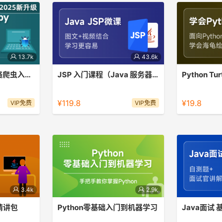
13.7k
43.6k
Python Scrapy 网络爬虫入门课程
JSP 入门课程（Java 服务器页面）
Python T
架
初阶Java工程师的必备技术 | JSP为
Turtle库是P
HTML提供动态响应， 实现Java Web
绘制图像的函
¥119.8
¥19.8
VIP免费
VIP免费
的用户界面。
3.4k
2.9k
精讲包
Python零基础入门到机器学习
Java面试
ava知识轻松
课程亮点：Python热门前沿领域知识
5讲搞定Jav