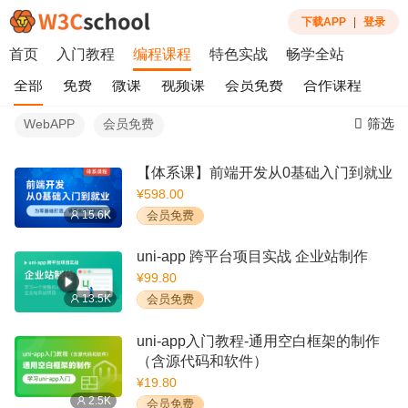
下载APP
|
登录
首页
入门教程
编程课程
特色实战
畅学全站
全部
免费
微课
视频课
会员免费
合作课程
筛选
WebAPP
会员免费
【体系课】前端开发从0基础入门到就业
¥598.00
15.6K
会员免费
uni-app 跨平台项目实战 企业站制作
¥99.80
13.5K
会员免费
uni-app入门教程-通用空白框架的制作
（含源代码和软件）
¥19.80
2.5K
会员免费